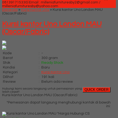
081391715330)
Email : milleniafurnituresby2@gmail.com /
milleniafurnituresby@yahoo.com
Beranda
»
Kursi Kantor Uno
»
Kursi kantor Uno London MAU
(Oscar/Fabric)
Kursi kantor Uno London MAU
(Oscar/Fabric)
Kode
:
-
Berat
:
300 gram
Stok
:
Ready Stock
Kondisi
:
Baru
Kategori
:
Kursi Kantor Uno
Dilihat
:
191 kali
Review
:
Belum ada review
Hubungi kami secara langsung untuk pemesanan yang
QUICK ORDER
lebih cepat!
Kursi kantor Uno London MAU (Oscar/Fabric)
*Pemesanan dapat langsung menghubungi kontak di bawah
ini:
*Harga Hubungi CS