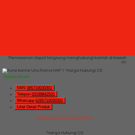
Kursi kantor Uno Milan MAP 2 (Oscar/Fabric)
*Harga Hubungi CS
Hubungi Kami
QUICK ORDER
Whatsapp
via SMS
Kursi kantor Uno Roma HAP 1
*Pemesanan dapat langsung menghubungi kontak di bawah
ini:
*Harga Hubungi CS
Ready Stock
SMS
085710030301
Telepon
03199842501
Whatsapp
6285710030301
Lihat Detail Produk
Kursi kantor Uno Roma HAP 1
*Harga Hubungi CS