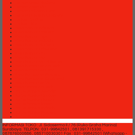
Lemari arsip Modera
Lemari Arsip VIP
Lemari Pakaian Expo
Lemari Pakaian Orbitrend
Locker Brother
Locker Elite
Meja Kantor Aditech
Meja Kantor Carrera
Meja Kantor Expo
Meja Kantor Indachi
Meja Kantor Modera
Meja Kantor Orbitrend
Meja Kantor Uno
Meja Kantor Vip
Meja Kantor Vip M Series
Meja Komputer Aditech
Meja Komputer Expo
Meja Komputer Modera
Meja Komputer Orbitrend
Meja Komputer Vip
Meja Rapat Aditech
Partisi Kantor Arkadia
Partisi Kantor Brother
Partisi Kantor Donati
Partisi Kantor Ichiko
Partisi Kantor Indachi
Partisi Kantor Modera
Partisi Kantor Uno
INFORMASI TOKO : Jl. Sidosermo II / 76 (Ruko Graha Marina)
Surabaya.
TELPON : 031-99842501 , 081391715330 ,
087876000886 , 085710030301 Fax : 031-99842501 (Whatsapp -