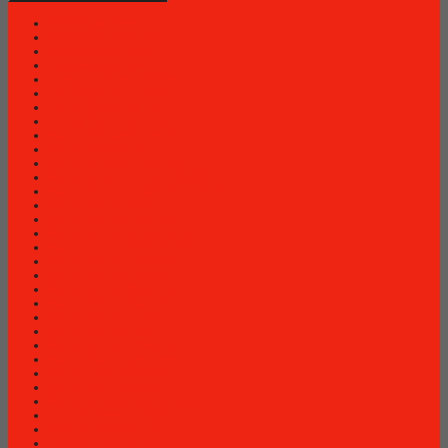
Brankas Bossini
Brankas Daichiban
Brankas Ichiban
Brankas Sentry
Filing Cabinet Brother
Filling Cabinet Alba
Filling Cabinet Elite
Filling Cabinet Lion
Kursi Bar Chairman
Kursi Bar Donati
Kursi Direktur Brother
Kursi Direktur CHAIRMAN
Kursi Direktur Kantor Ardent
Kursi Kantor Ardent
Kursi Kantor Brother
Kursi Kantor Chairman
Kursi kantor HIGHPOINT
Kursi Kantor Indachi
Kursi Kantor Polaris
Kursi Kantor Savello
Kursi Kantor Subaru
Kursi Kantor Tiger
Kursi Kantor Uno
Kursi Kantor Verona
Kursi Kuliah Chitose
Kursi Lipat Chitose
Kursi Staff Brother
Kursi Tunggu Chairman
Lemari Arsip Brother
Lemari Arsip Elite
Lemari Arsip Lion