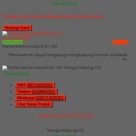
Ready Stock
Mungkin Anda tertarik dengan produk terbaru kami
Hubungi Kami
QUICK ORDER
Whatsapp
via SMS
Partisi Kantor Indachi 8 I 150
*Pemesanan dapat langsung menghubungi kontak di bawah
ini:
*Harga Hubungi CS
Ready Stock
SMS
085710030301
Telepon
03199842501
Whatsapp
6285710030301
Lihat Detail Produk
Partisi Kantor Indachi 8 I 150
*Harga Hubungi CS