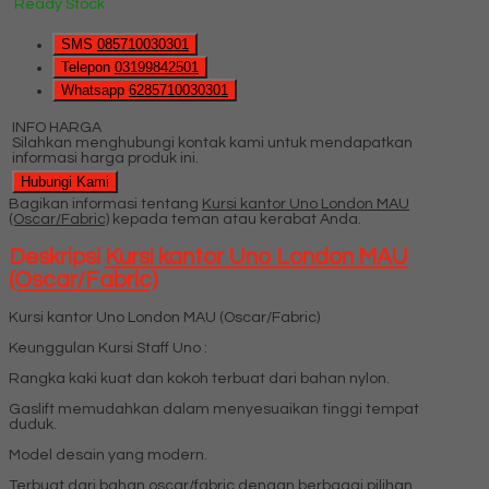
Ready Stock
SMS
085710030301
Telepon
03199842501
Whatsapp
6285710030301
INFO HARGA
Silahkan menghubungi kontak kami untuk mendapatkan
informasi harga produk ini.
Hubungi Kami
Bagikan informasi tentang
Kursi kantor Uno London MAU
(Oscar/Fabric)
kepada teman atau kerabat Anda.
Deskripsi
Kursi kantor Uno London MAU
(Oscar/Fabric)
Kursi kantor Uno London MAU (Oscar/Fabric)
Keunggulan Kursi Staff Uno :
Rangka kaki kuat dan kokoh terbuat dari bahan nylon.
Gaslift memudahkan dalam menyesuaikan tinggi tempat
duduk.
Model desain yang modern.
Terbuat dari bahan oscar/fabric dengan berbagai pilihan