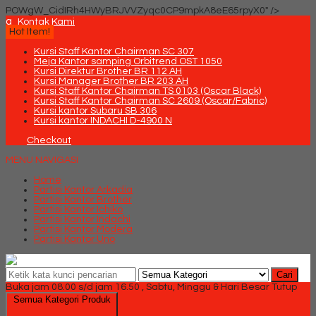
POWgW_CidIRh4HWyBRJVVZyqc0CP9mpkA8eE65rpyX0" />
q
Kontak Kami
Hot Item!
Kursi Staff Kantor Chairman SC 307
Meja Kantor samping Orbitrend OST 1050
Kursi Direktur Brother BR 112 AH
Kursi Manager Brother BR 203 AH
Kursi Staff Kantor Chairman TS 0103 (Oscar Black)
Kursi Staff Kantor Chairman SC 2609 (Oscar/Fabric)
Kursi kantor Subaru SB 306
Kursi kantor INDACHI D-4900 N
Checkout
MENU NAVIGASI
Home
Partisi Kantor Arkadia
Partisi Kantor Brother
Partisi Kantor Ichiko
Partisi Kantor Indachi
Partisi Kantor Modera
Partisi Kantor Uno
Cari
Buka jam 08.00 s/d jam 16.50 , Sabtu, Minggu & Hari Besar Tutup
Semua Kategori Produk