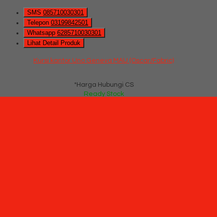
SMS
085710030301
Telepon
03199842501
Whatsapp
6285710030301
Lihat Detail Produk
Kursi kantor Uno Geneva MAU (Oscar/Fabric)
*Harga Hubungi CS
Ready Stock
Hubungi Kami
Kursi kantor Uno Milan MAP 2 (Oscar/Fabric)
*Pemesanan dapat langsung menghubungi kontak di bawah
ini:
*Harga Hubungi CS
SMS
085710030301
Telepon
03199842501
Whatsapp
6285710030301
Lihat Detail Produk