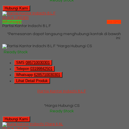
Ready Stock
Hubungi Kami
QUICK ORDER
Whatsapp
via SMS
Partisi Kantor Indachi 8 L F
*Pemesanan dapat langsung menghubungi kontak di bawah
ini:
*Harga Hubungi CS
Ready Stock
SMS
085710030301
Telepon
03199842501
Whatsapp
6285710030301
Lihat Detail Produk
Partisi Kantor Indachi 8 L F
*Harga Hubungi CS
Ready Stock
Hubungi Kami
QUICK ORDER