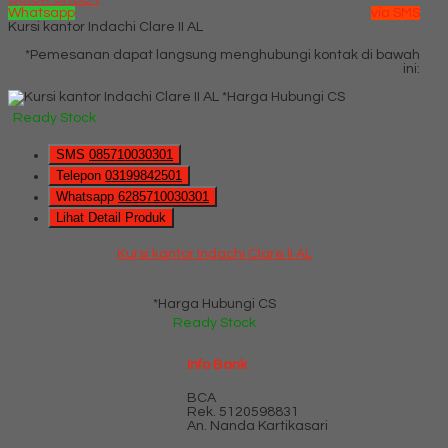
Whatsapp
via SMS
Kursi kantor Indachi Clare II AL
*Pemesanan dapat langsung menghubungi kontak di bawah
ini:
*Harga Hubungi CS
Ready Stock
SMS
085710030301
Telepon
03199842501
Whatsapp
6285710030301
Lihat Detail Produk
Kursi kantor Indachi Clare II AL
*Harga Hubungi CS
Ready Stock
Info Bank
BCA
Rek.
5120598831
An. Nanda Kartikasari