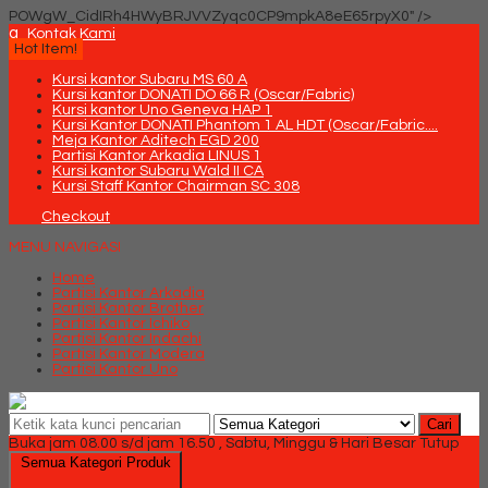
POWgW_CidIRh4HWyBRJVVZyqc0CP9mpkA8eE65rpyX0" />
q
Kontak Kami
Hot Item!
Kursi kantor Subaru MS 60 A
Kursi kantor DONATI DO 66 R (Oscar/Fabric)
Kursi kantor Uno Geneva HAP 1
Kursi Kantor DONATI Phantom 1 AL HDT (Oscar/Fabric....
Meja Kantor Aditech EGD 200
Partisi Kantor Arkadia LINUS 1
Kursi kantor Subaru Wald II CA
Kursi Staff Kantor Chairman SC 308
Checkout
MENU NAVIGASI
Home
Partisi Kantor Arkadia
Partisi Kantor Brother
Partisi Kantor Ichiko
Partisi Kantor Indachi
Partisi Kantor Modera
Partisi Kantor Uno
Cari
Buka jam 08.00 s/d jam 16.50 , Sabtu, Minggu & Hari Besar Tutup
Semua Kategori Produk