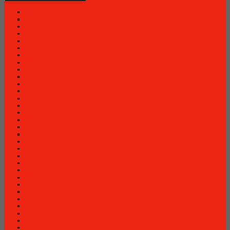
Brankas Bossini
Brankas Daichiban
Brankas Ichiban
Brankas Sentry
Filing Cabinet Brother
Filling Cabinet Alba
Filling Cabinet Elite
Filling Cabinet Lion
Kursi Bar Chairman
Kursi Bar Donati
Kursi Direktur Brother
Kursi Direktur CHAIRMAN
Kursi Direktur Kantor Ardent
Kursi Kantor Ardent
Kursi Kantor Brother
Kursi Kantor Chairman
Kursi kantor HIGHPOINT
Kursi Kantor Indachi
Kursi Kantor Polaris
Kursi Kantor Savello
Kursi Kantor Subaru
Kursi Kantor Tiger
Kursi Kantor Uno
Kursi Kantor Verona
Kursi Kuliah Chitose
Kursi Lipat Chitose
Kursi Staff Brother
Kursi Tunggu Chairman
Lemari Arsip Brother
Lemari Arsip Elite
Lemari Arsip Lion