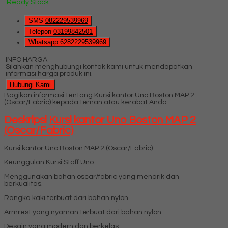
Ready Stock
SMS
082229539969
Telepon
03199842501
Whatsapp
6282229539969
INFO HARGA
Silahkan menghubungi kontak kami untuk mendapatkan
informasi harga produk ini.
Hubungi Kami
Bagikan informasi tentang
Kursi kantor Uno Boston MAP 2
(Oscar/Fabric)
kepada teman atau kerabat Anda.
Deskripsi
Kursi kantor Uno Boston MAP 2
(Oscar/Fabric)
Kursi kantor Uno Boston MAP 2 (Oscar/Fabric)
Keunggulan Kursi Staff Uno :
Menggunakan bahan oscar/fabric yang menarik dan
berkualitas.
Rangka kaki terbuat dari bahan nylon.
Armrest yang nyaman terbuat dari bahan nylon.
Desain yang modern dan berkelas.