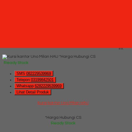
*Harga Hubungi CS
Hubungi Kami
QUICK ORDER
Whatsapp
via SMS
Kursi kantor Uno Milan HAU
*Pemesanan dapat langsung menghubungi kontak di bawah
ini:
*Harga Hubungi CS
Ready Stock
SMS
082229539969
Telepon
03199842501
Whatsapp
6282229539969
Lihat Detail Produk
Kursi kantor Uno Milan HAU
*Harga Hubungi CS
Ready Stock