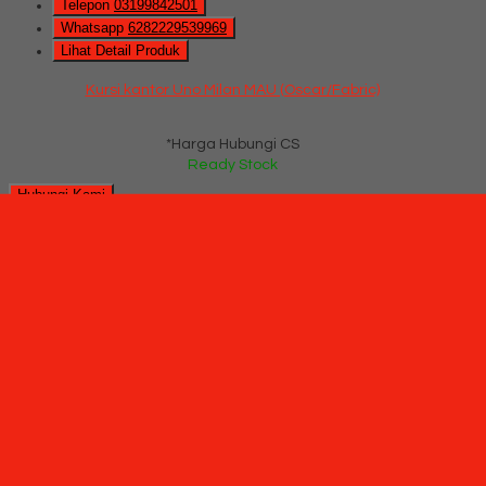
Telepon
03199842501
Whatsapp
6282229539969
Lihat Detail Produk
Kursi kantor Uno Milan MAU (Oscar/Fabric)
*Harga Hubungi CS
Ready Stock
Hubungi Kami
Kursi kantor Uno Boston HAP 2
*Pemesanan dapat langsung menghubungi kontak di bawah
ini:
*Harga Hubungi CS
SMS
082229539969
Telepon
03199842501
Whatsapp
6282229539969
Lihat Detail Produk
Kursi kantor Uno Boston HAP 2