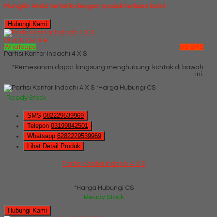
Mungkin Anda tertarik dengan produk terbaru kami
Hubungi Kami
QUICK ORDER
Whatsapp
via SMS
Partisi Kantor Indachi 4 X S
*Pemesanan dapat langsung menghubungi kontak di bawah
ini:
*Harga Hubungi CS
Ready Stock
SMS
082229539969
Telepon
03199842501
Whatsapp
6282229539969
Lihat Detail Produk
Partisi Kantor Indachi 4 X S
*Harga Hubungi CS
Ready Stock
Hubungi Kami