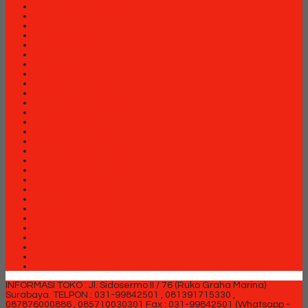
Lemari arsip Modera
Lemari Arsip VIP
Lemari Pakaian Expo
Lemari Pakaian Orbitrend
Locker Brother
Locker Elite
Meja Kantor Aditech
Meja Kantor Carrera
Meja Kantor Expo
Meja Kantor Indachi
Meja Kantor Modera
Meja Kantor Orbitrend
Meja Kantor Uno
Meja Kantor Vip
Meja Kantor Vip M Series
Meja Komputer Aditech
Meja Komputer Expo
Meja Komputer Modera
Meja Komputer Orbitrend
Meja Komputer Vip
Meja Rapat Aditech
Partisi Kantor Arkadia
Partisi Kantor Brother
Partisi Kantor Donati
Partisi Kantor Ichiko
Partisi Kantor Indachi
Partisi Kantor Modera
Partisi Kantor Uno
INFORMASI TOKO : Jl. Sidosermo II / 76 (Ruko Graha Marina)
Surabaya.
TELPON : 031-99842501 , 081391715330 ,
087876000886 , 085710030301 Fax : 031-99842501 (Whatsapp -