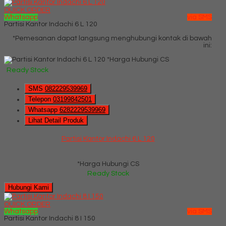
QUICK ORDER
Whatsapp
via SMS
Partisi Kantor Indachi 6 L 120
*Pemesanan dapat langsung menghubungi kontak di bawah
ini:
*Harga Hubungi CS
Ready Stock
SMS
082229539969
Telepon
03199842501
Whatsapp
6282229539969
Lihat Detail Produk
Partisi Kantor Indachi 6 L 120
*Harga Hubungi CS
Ready Stock
Hubungi Kami
QUICK ORDER
Whatsapp
via SMS
Partisi Kantor Indachi 8 I 150