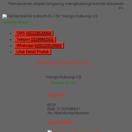
*Pemesanan dapat langsung menghubungi kontak di bawah
ini:
*Harga Hubungi CS
Ready Stock
SMS
082229539969
Telepon
03199842501
Whatsapp
6282229539969
Lihat Detail Produk
Partisi Kantor Indachi 8 I 150
*Harga Hubungi CS
Ready Stock
Info Bank
BCA
Rek.
5120598831
An. Nanda Kartikasari
Produk Pilihan