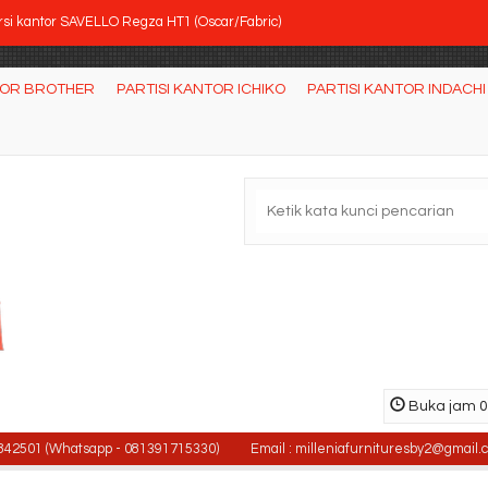
rsi kantor SAVELLO Regza HT1 (Oscar/Fabric)
tisi Kantor Modera 3.5 WS 6 Staff
TOR BROTHER
PARTISI KANTOR ICHIKO
PARTISI KANTOR INDACHI
ja Kantor Carrera Type Holi 120cm
si Kantor DONATI DO - 13 N HDT (Oscar/Fabric)
rsi Kantor SAVELLO Sparta HA (Oscar)
rsi Bar CHAIRMAN UC 806 MF (Oscar/Fabric)
a Kantor Indachi DD 150 PF (150cm)
rsi Bar DONATI Level BS
Buka jam 08
 (Whatsapp - 081391715330)
Email : milleniafurnituresby2@gmail.com / 