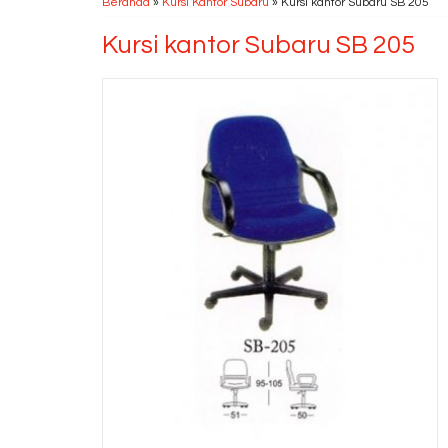
Beranda
»
Kursi Kantor Subaru
»
Kursi kantor Subaru SB 205
Kursi kantor Subaru SB 205
Kursi Direktur Kantor
Ardent V....
*Harga Hubungi CS
Ready Stock