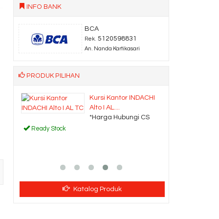
INFO BANK
BCA
5120598831
Rek.
An. Nanda Kartikasari
PRODUK PILIHAN
 DO
Kursi Kantor INDACHI
Alto I AL....
CS
*Harga Hubungi CS
Ready Stock
Katalog Produk