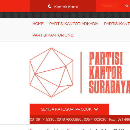
POWgW_CidIRh4HWyBRJVVZyqc0CP9mpkA8eE65rpyX0" />
q
Hot Item!
Ku
Kontak Kami
Par
HOME
PARTISI KANTOR ARKADIA
PARTISI KAN
Me
PARTISI KANTOR UNO
Kur
Ku
Ku
Mej
Ku
SEMUA KATEGORI PRODUK
99842501 , 081391715330 , 087876000886 , 085710030301 Fax : 031-99842501