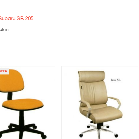
 Subaru SB 205
k ini
RDER