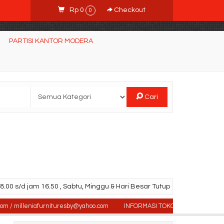
Rp 0
Checkout
0
PARTISI KANTOR MODERA
Cari
.00 s/d jam 16.50 , Sabtu, Minggu & Hari Besar Tutup
milleniafurnituresby@yahoo.com
INFORMASI TOKO : Jl. Sidosermo II / 76 (