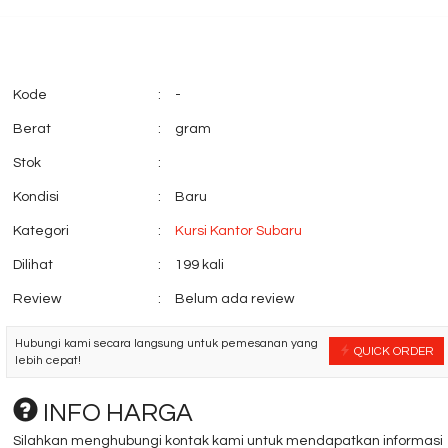
Kode
:
-
Berat
:
gram
Stok
:
Kondisi
:
Baru
Kursi kantor INDACHI
Kursi Bar DONATI
Tuca I N
76
Kategori
:
Kursi Kantor Subaru
*Harga Hubungi CS
*Harga Hubungi 
Ready Stock
Ready Stock
Dilihat
:
199 kali
Review
:
Belum ada review
Hubungi kami secara langsung untuk pemesanan yang
QUICK ORDER
lebih cepat!
INFO HARGA
Silahkan menghubungi kontak kami untuk mendapatkan informasi