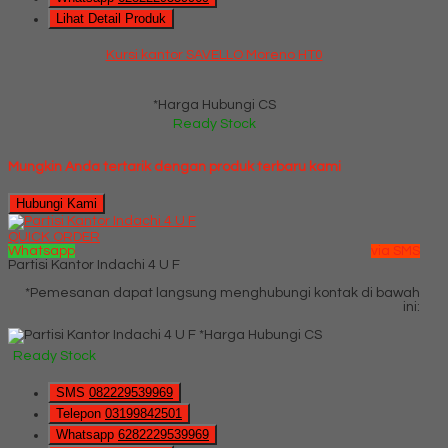
Lihat Detail Produk
Kursi kantor SAVELLO Moreno HT0
*Harga Hubungi CS
Ready Stock
Mungkin Anda tertarik dengan produk terbaru kami
Hubungi Kami
QUICK ORDER
Whatsapp
via SMS
Partisi Kantor Indachi 4 U F
*Pemesanan dapat langsung menghubungi kontak di bawah
ini:
*Harga Hubungi CS
Ready Stock
SMS
082229539969
Telepon
03199842501
Whatsapp
6282229539969