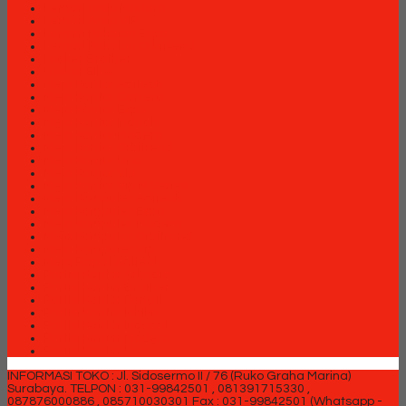
Lemari arsip Modera
Lemari Arsip VIP
Lemari Pakaian Expo
Lemari Pakaian Orbitrend
Locker Brother
Locker Elite
Meja Kantor Aditech
Meja Kantor Carrera
Meja Kantor Expo
Meja Kantor Indachi
Meja Kantor Modera
Meja Kantor Orbitrend
Meja Kantor Uno
Meja Kantor Vip
Meja Kantor Vip M Series
Meja Komputer Aditech
Meja Komputer Expo
Meja Komputer Modera
Meja Komputer Orbitrend
Meja Komputer Vip
Meja Rapat Aditech
Partisi Kantor Arkadia
Partisi Kantor Brother
Partisi Kantor Donati
Partisi Kantor Ichiko
Partisi Kantor Indachi
Partisi Kantor Modera
Partisi Kantor Uno
INFORMASI TOKO : Jl. Sidosermo II / 76 (Ruko Graha Marina)
Surabaya.
TELPON : 031-99842501 , 081391715330 ,
087876000886 , 085710030301 Fax : 031-99842501 (Whatsapp -