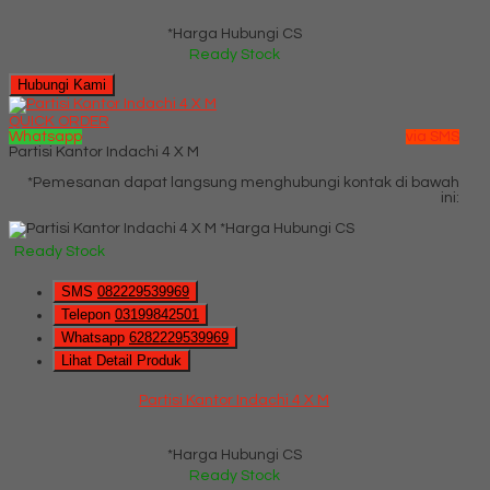
*Harga Hubungi CS
Ready Stock
Hubungi Kami
QUICK ORDER
Whatsapp
via SMS
Partisi Kantor Indachi 4 X M
*Pemesanan dapat langsung menghubungi kontak di bawah
ini:
*Harga Hubungi CS
Ready Stock
SMS
082229539969
Telepon
03199842501
Whatsapp
6282229539969
Lihat Detail Produk
Partisi Kantor Indachi 4 X M
*Harga Hubungi CS
Ready Stock