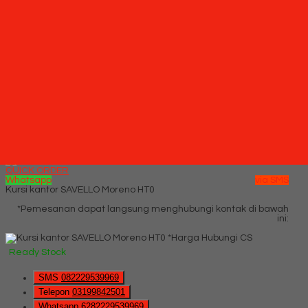
SMS
082229539969
Telepon
03199842501
Whatsapp
6282229539969
Lihat Detail Produk
Kursi Hadap SAVELLO Combi VTZ (Oscar/Fabric)
*Harga Hubungi CS
Ready Stock
Hubungi Kami
QUICK ORDER
Whatsapp
via SMS
Kursi kantor SAVELLO Moreno HT0
*Pemesanan dapat langsung menghubungi kontak di bawah
ini:
*Harga Hubungi CS
Ready Stock
SMS
082229539969
Telepon
03199842501
Whatsapp
6282229539969