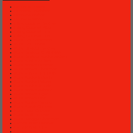
Brankas Bossini
Brankas Daichiban
Brankas Ichiban
Brankas Sentry
Filing Cabinet Brother
Filling Cabinet Alba
Filling Cabinet Elite
Filling Cabinet Lion
Kursi Bar Chairman
Kursi Bar Donati
Kursi Direktur Brother
Kursi Direktur CHAIRMAN
Kursi Direktur Kantor Ardent
Kursi Kantor Ardent
Kursi Kantor Brother
Kursi Kantor Chairman
Kursi kantor HIGHPOINT
Kursi Kantor Indachi
Kursi Kantor Polaris
Kursi Kantor Savello
Kursi Kantor Subaru
Kursi Kantor Tiger
Kursi Kantor Uno
Kursi Kantor Verona
Kursi Kuliah Chitose
Kursi Lipat Chitose
Kursi Staff Brother
Kursi Tunggu Chairman
Lemari Arsip Brother
Lemari Arsip Elite
Lemari Arsip Lion