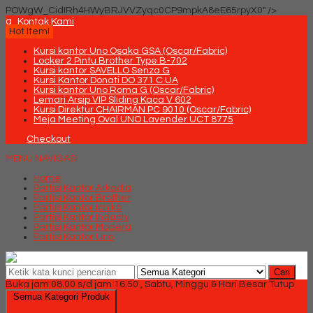
POWgW_CidIRh4HWyBRJVVZyqc0CP9mpkA8eE65rpyX0" />
q
Kontak Kami
Hot Item!
Kursi kantor Uno Osaka GSA (Oscar/Fabric)
Locker 2 Pintu Brother Type B-702
Kursi kantor SAVELLO Senza G
Kursi Kantor Donati DO 371 C UA
Kursi kantor Uno Roma G (Oscar/Fabric)
Lemari Arsip VIP Sliding Kaca V 602
Kursi Direktur CHAIRMAN PC 9010 (Oscar/Fabric)
Meja Meeting Oval UNO Lavender UCT 8775
Checkout
MENU NAVIGASI
Home
Partisi Kantor Arkadia
Partisi Kantor Brother
Partisi Kantor Ichiko
Partisi Kantor Indachi
Partisi Kantor Modera
Partisi Kantor Uno
Cari
Buka jam 08.00 s/d jam 16.50 , Sabtu, Minggu & Hari Besar Tutup
Semua Kategori Produk