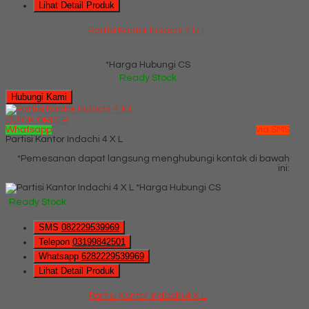
Lihat Detail Produk
Partisi Kantor Indachi 4 U F
*Harga Hubungi CS
Ready Stock
Hubungi Kami
QUICK ORDER
Whatsapp
via SMS
Partisi Kantor Indachi 4 X L
*Pemesanan dapat langsung menghubungi kontak di bawah
ini:
*Harga Hubungi CS
Ready Stock
SMS
082229539969
Telepon
03199842501
Whatsapp
6282229539969
Lihat Detail Produk
Partisi Kantor Indachi 4 X L