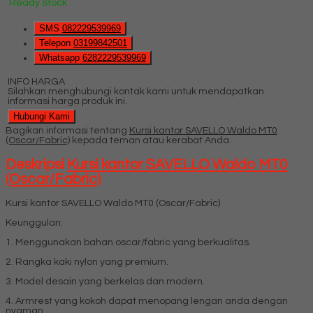
Ready Stock
SMS
082229539969
Telepon
03199842501
Whatsapp
6282229539969
INFO HARGA
Silahkan menghubungi kontak kami untuk mendapatkan
informasi harga produk ini.
Hubungi Kami
Bagikan informasi tentang
Kursi kantor SAVELLO Waldo MT0
(Oscar/Fabric)
kepada teman atau kerabat Anda.
Deskripsi
Kursi kantor SAVELLO Waldo MT0
(Oscar/Fabric)
Kursi kantor SAVELLO Waldo MT0 (Oscar/Fabric)
Keunggulan:
1. Menggunakan bahan oscar/fabric yang berkualitas.
2. Rangka kaki nylon yang premium.
3. Model desain yang berkelas dan modern.
4. Armrest yang kokoh dapat menopang lengan anda dengan
nyaman.