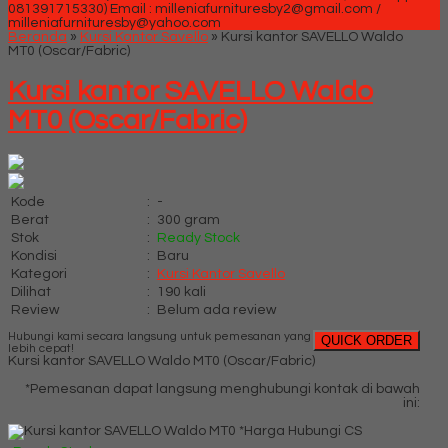
081391715330)
Email : milleniafurnituresby2@gmail.com /
milleniafurnituresby@yahoo.com
Beranda
»
Kursi Kantor Savello
»
Kursi kantor SAVELLO Waldo
MT0 (Oscar/Fabric)
Kursi kantor SAVELLO Waldo
MT0 (Oscar/Fabric)
Kode
:
-
Berat
:
300 gram
Stok
:
Ready Stock
Kondisi
:
Baru
Kategori
:
Kursi Kantor Savello
Dilihat
:
190 kali
Review
:
Belum ada review
Hubungi kami secara langsung untuk pemesanan yang
QUICK ORDER
lebih cepat!
Kursi kantor SAVELLO Waldo MT0 (Oscar/Fabric)
*Pemesanan dapat langsung menghubungi kontak di bawah
ini:
*Harga Hubungi CS