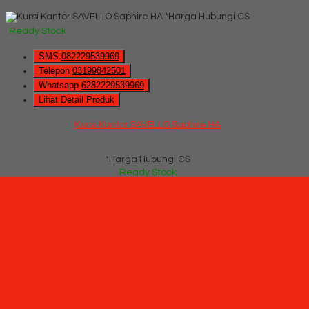
*Harga Hubungi CS
Ready Stock
SMS
082229539969
Telepon
03199842501
Whatsapp
6282229539969
Lihat Detail Produk
Kursi Kantor SAVELLO Saphire HA
*Harga Hubungi CS
Ready Stock
Hubungi Kami
QUICK ORDER
Whatsapp
via SMS
Kursi Hadap SAVELLO Combi VTZ (Oscar/Fabric)
*Pemesanan dapat langsung menghubungi kontak di bawah
ini:
*Harga Hubungi CS
Ready Stock