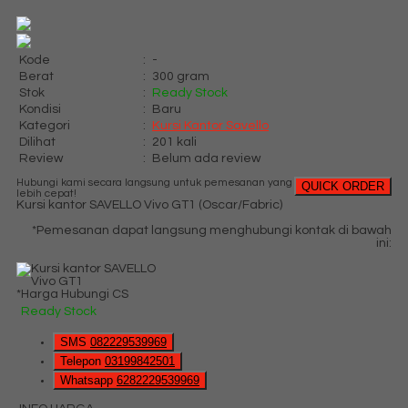
Kode
:
-
Berat
:
300 gram
Stok
:
Ready Stock
Kondisi
:
Baru
Kategori
:
Kursi Kantor Savello
Dilihat
:
201 kali
Review
:
Belum ada review
Hubungi kami secara langsung untuk pemesanan yang
QUICK ORDER
lebih cepat!
Kursi kantor SAVELLO Vivo GT1 (Oscar/Fabric)
*Pemesanan dapat langsung menghubungi kontak di bawah
ini:
*Harga Hubungi CS
Ready Stock
SMS
082229539969
Telepon
03199842501
Whatsapp
6282229539969