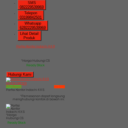
SMS
082229539969
Telepon
03199842501
Whatsapp
6282229539969
Lihat Detail
Produk
Partisi Kantor Indachi 4 X R
*Harga Hubungi CS
Ready Stock
Hubungi Kami
QUICK ORDER
Whatsapp
via SMS
Partisi Kantor Indachi 4 X S
*Pemesanan dapat langsung
menghubungi kontak di bawah ini:
*Harga
Hubungi CS
Ready Stock