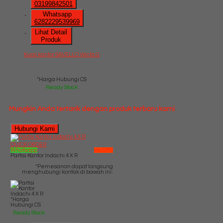
03199842501
Whatsapp
6282229539969
Lihat Detail
Produk
Kursi kantor SAVELLO Vecta G
*Harga Hubungi CS
Ready Stock
Mungkin Anda tertarik dengan produk terbaru kami
Hubungi Kami
QUICK ORDER
Whatsapp
via SMS
Partisi Kantor Indachi 4 X R
*Pemesanan dapat langsung
menghubungi kontak di bawah ini:
*Harga
Hubungi CS
Ready Stock