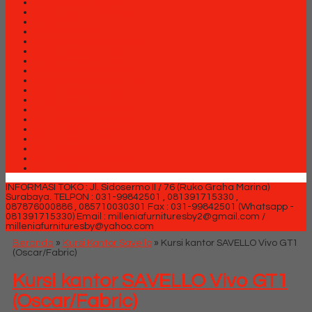
Meja Kantor Modera
Meja Kantor Orbitrend
Meja Kantor Uno
Meja Kantor Vip
Meja Kantor Vip M Series
Meja Komputer Aditech
Meja Komputer Expo
Meja Komputer Modera
Meja Komputer Orbitrend
Meja Komputer Vip
Meja Rapat Aditech
Partisi Kantor Arkadia
Partisi Kantor Brother
Partisi Kantor Donati
Partisi Kantor Ichiko
Partisi Kantor Indachi
Partisi Kantor Modera
Partisi Kantor Uno
INFORMASI TOKO : Jl. Sidosermo II / 76 (Ruko Graha Marina)
Surabaya.
TELPON : 031-99842501 , 081391715330 ,
087876000886 , 085710030301 Fax : 031-99842501 (Whatsapp -
081391715330)
Email : milleniafurnituresby2@gmail.com /
milleniafurnituresby@yahoo.com
Beranda
»
Kursi Kantor Savello
»
Kursi kantor SAVELLO Vivo GT1
(Oscar/Fabric)
Kursi kantor SAVELLO Vivo GT1
(Oscar/Fabric)