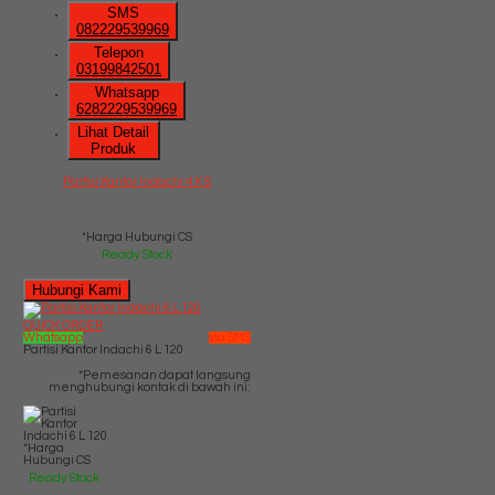
SMS
082229539969
Telepon
03199842501
Whatsapp
6282229539969
Lihat Detail
Produk
Partisi Kantor Indachi 4 X S
*Harga Hubungi CS
Ready Stock
Hubungi Kami
QUICK ORDER
Whatsapp
via SMS
Partisi Kantor Indachi 6 L 120
*Pemesanan dapat langsung
menghubungi kontak di bawah ini:
*Harga
Hubungi CS
Ready Stock