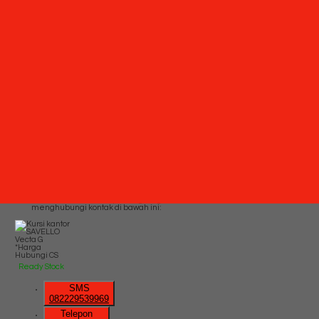
03199842501
Whatsapp
6282229539969
Lihat Detail
Produk
Kursi kantor SAVELLO Salvo HA
*Harga Hubungi CS
Ready Stock
Hubungi Kami
QUICK ORDER
Whatsapp
via SMS
Kursi kantor SAVELLO Vecta G
*Pemesanan dapat langsung
menghubungi kontak di bawah ini:
*Harga
Hubungi CS
Ready Stock
SMS
082229539969
Telepon