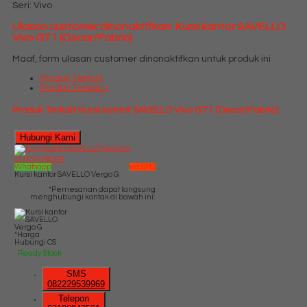
Seri: Vivo
Ulasan customer dinonaktifkan: Kursi kantor SAVELLO
Vivo GT1 (Oscar/Fabric)
Maaf, form ulasan customer dinonaktifkan untuk produk ini
Produk Terkait
Produk Terbaru
Produk Terkait Kursi kantor SAVELLO Vivo GT1 (Oscar/Fabric)
Hubungi Kami
QUICK ORDER
Whatsapp
via SMS
Kursi kantor SAVELLO Vergo G
*Pemesanan dapat langsung
menghubungi kontak di bawah ini:
*Harga
Hubungi CS
Ready Stock
SMS
082229539969
Telepon