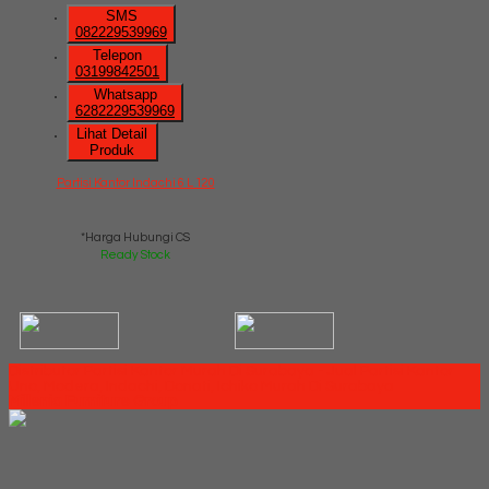
SMS
082229539969
Telepon
03199842501
Whatsapp
6282229539969
Lihat Detail
Produk
Partisi Kantor Indachi 6 L 120
*Harga Hubungi CS
Ready Stock
Distributor Partisi Kantor Murah Di Surabaya - Jual Partisi Kantor
Uno, Modera, Indachi, Donati, Ichiko Murah Di Surabaya
Millenia Furniture Group