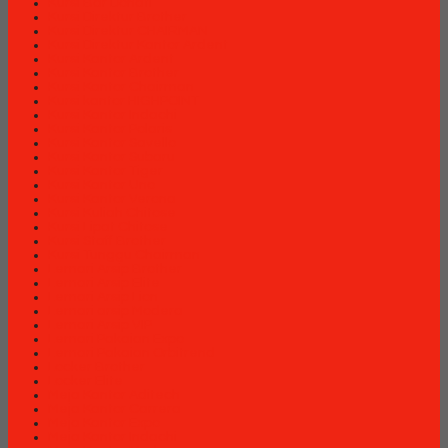
Kursi Bar Donati
Kursi Direktur Brother
Kursi Direktur CHAIRMAN
Kursi Direktur Kantor Ardent
Kursi Kantor Ardent
Kursi Kantor Brother
Kursi Kantor Chairman
Kursi kantor HIGHPOINT
Kursi Kantor Indachi
Kursi Kantor Polaris
Kursi Kantor Savello
Kursi Kantor Subaru
Kursi Kantor Tiger
Kursi Kantor Uno
Kursi Kantor Verona
Kursi Kuliah Chitose
Kursi Lipat Chitose
Kursi Staff Brother
Kursi Tunggu Chairman
Lemari Arsip Brother
Lemari Arsip Elite
Lemari Arsip Lion
Lemari arsip Modera
Lemari Arsip VIP
Lemari Pakaian Expo
Lemari Pakaian Orbitrend
Locker Brother
Locker Elite
Meja Kantor Aditech
Meja Kantor Carrera
Meja Kantor Expo
Meja Kantor Indachi