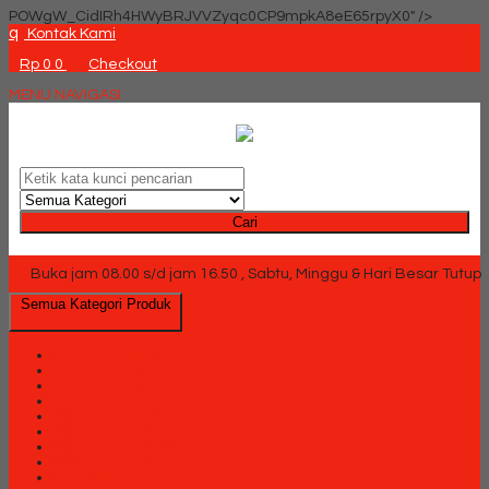
POWgW_CidIRh4HWyBRJVVZyqc0CP9mpkA8eE65rpyX0" />
q
Kontak Kami
Rp 0
0
Checkout
MENU NAVIGASI
Cari
Buka jam 08.00 s/d jam 16.50 , Sabtu, Minggu & Hari Besar Tutup
Semua Kategori Produk
Brankas Bossini
Brankas Daichiban
Brankas Ichiban
Brankas Sentry
Filing Cabinet Brother
Filling Cabinet Alba
Filling Cabinet Elite
Filling Cabinet Lion
Kursi Bar Chairman