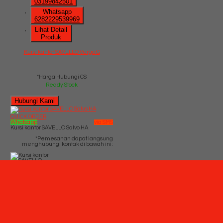
03199842501
Whatsapp
6282229539969
Lihat Detail
Produk
Kursi kantor SAVELLO Vergo G
*Harga Hubungi CS
Ready Stock
Hubungi Kami
QUICK ORDER
Whatsapp
via SMS
Kursi kantor SAVELLO Salvo HA
*Pemesanan dapat langsung
menghubungi kontak di bawah ini:
*Harga
Hubungi CS
Ready Stock
SMS
082229539969
Telepon