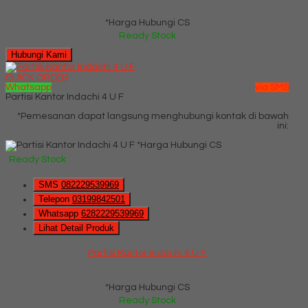
*Harga Hubungi CS
Ready Stock
Hubungi Kami
QUICK ORDER
Whatsapp
via SMS
Partisi Kantor Indachi 4 U F
*Pemesanan dapat langsung menghubungi kontak di bawah
ini:
*Harga Hubungi CS
Ready Stock
SMS
082229539969
Telepon
03199842501
Whatsapp
6282229539969
Lihat Detail Produk
Partisi Kantor Indachi 4 U F
*Harga Hubungi CS
Ready Stock