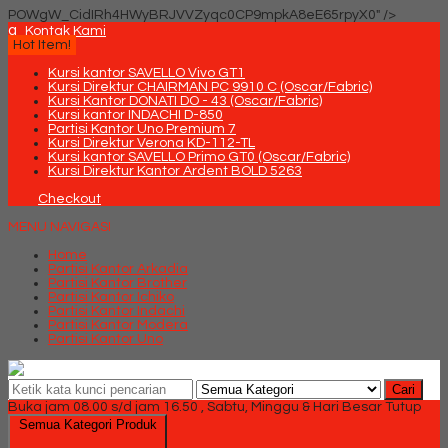
POWgW_CidIRh4HWyBRJVVZyqc0CP9mpkA8eE65rpyX0" />
q
Kontak Kami
Hot Item!
Kursi kantor SAVELLO Vivo GT1
Kursi Direktur CHAIRMAN PC 9910 C (Oscar/Fabric)
Kursi Kantor DONATI DO - 43 (Oscar/Fabric)
Kursi kantor INDACHI D-850
Partisi Kantor Uno Premium 7
Kursi Direktur Verona KD-112-TL
Kursi kantor SAVELLO Primo GT0 (Oscar/Fabric)
Kursi Direktur Kantor Ardent BOLD 5263
Checkout
MENU NAVIGASI
Home
Partisi Kantor Arkadia
Partisi Kantor Brother
Partisi Kantor Ichiko
Partisi Kantor Indachi
Partisi Kantor Modera
Partisi Kantor Uno
Cari
Buka jam 08.00 s/d jam 16.50 , Sabtu, Minggu & Hari Besar Tutup
Semua Kategori Produk