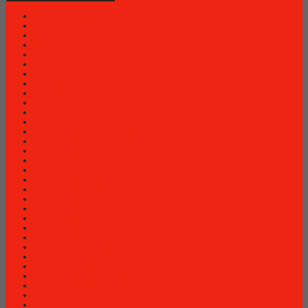
Brankas Bossini
Brankas Daichiban
Brankas Ichiban
Brankas Sentry
Filing Cabinet Brother
Filling Cabinet Alba
Filling Cabinet Elite
Filling Cabinet Lion
Kursi Bar Chairman
Kursi Bar Donati
Kursi Direktur Brother
Kursi Direktur CHAIRMAN
Kursi Direktur Kantor Ardent
Kursi Kantor Ardent
Kursi Kantor Brother
Kursi Kantor Chairman
Kursi kantor HIGHPOINT
Kursi Kantor Indachi
Kursi Kantor Polaris
Kursi Kantor Savello
Kursi Kantor Subaru
Kursi Kantor Tiger
Kursi Kantor Uno
Kursi Kantor Verona
Kursi Kuliah Chitose
Kursi Lipat Chitose
Kursi Staff Brother
Kursi Tunggu Chairman
Lemari Arsip Brother
Lemari Arsip Elite
Lemari Arsip Lion