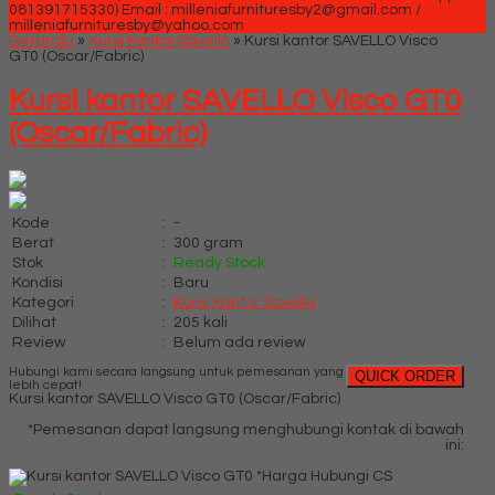
081391715330)
Email : milleniafurnituresby2@gmail.com /
milleniafurnituresby@yahoo.com
Beranda
»
Kursi Kantor Savello
»
Kursi kantor SAVELLO Visco
GT0 (Oscar/Fabric)
Kursi kantor SAVELLO Visco GT0
(Oscar/Fabric)
Kode
:
-
Berat
:
300 gram
Stok
:
Ready Stock
Kondisi
:
Baru
Kategori
:
Kursi Kantor Savello
Dilihat
:
205 kali
Review
:
Belum ada review
Hubungi kami secara langsung untuk pemesanan yang
QUICK ORDER
lebih cepat!
Kursi kantor SAVELLO Visco GT0 (Oscar/Fabric)
*Pemesanan dapat langsung menghubungi kontak di bawah
ini:
*Harga Hubungi CS