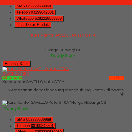
SMS
082229539969
Telepon
03199842501
Whatsapp
6282229539969
Lihat Detail Produk
Kursi kantor SAVELLO Russo GT1A
*Harga Hubungi CS
Ready Stock
Hubungi Kami
QUICK ORDER
Whatsapp
via SMS
Kursi Kantor SAVELLO Kato GT0A
*Pemesanan dapat langsung menghubungi kontak di bawah
ini:
*Harga Hubungi CS
Ready Stock
SMS
082229539969
Telepon
03199842501
Whatsapp
6282229539969