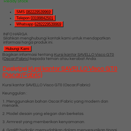
Ready Stock
SMS
082229539969
Telepon
03199842501
Whatsapp
6282229539969
INFO HARGA
Silahkan menghubungi kontak kami untuk mendapatkan
informasi harga produk ini.
Hubungi Kami
Bagikan informasi tentang
Kursi kantor SAVELLO Visco GT0
(Oscar/Fabric)
kepada teman atau kerabat Anda.
Deskripsi
Kursi kantor SAVELLO Visco GT0
(Oscar/Fabric)
Kursi kantor SAVELLO Visco GT0 (Oscar/Fabric)
Keunggulan :
1. Menggunakan bahan Oscar/Fabric yang modern dan
menarik.
2. Model desain yang elegan dan berkelas.
3. Armrest yang memberikan kenyamanan.
4. Gaslift hydrolic memudahkan dalam menyesuaikan tinggi