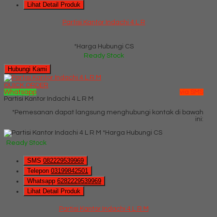
Lihat Detail Produk
Partisi Kantor Indachi 4 L R
*Harga Hubungi CS
Ready Stock
Hubungi Kami
QUICK ORDER
Whatsapp
via SMS
Partisi Kantor Indachi 4 L R M
*Pemesanan dapat langsung menghubungi kontak di bawah
ini:
*Harga Hubungi CS
Ready Stock
SMS
082229539969
Telepon
03199842501
Whatsapp
6282229539969
Lihat Detail Produk
Partisi Kantor Indachi 4 L R M