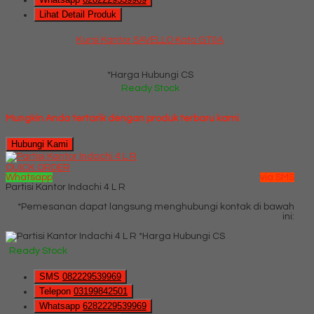
Lihat Detail Produk
Kursi Kantor SAVELLO Kato GT0A
*Harga Hubungi CS
Ready Stock
Mungkin Anda tertarik dengan produk terbaru kami
Hubungi Kami
QUICK ORDER
Whatsapp
via SMS
Partisi Kantor Indachi 4 L R
*Pemesanan dapat langsung menghubungi kontak di bawah
ini:
*Harga Hubungi CS
Ready Stock
SMS
082229539969
Telepon
03199842501
Whatsapp
6282229539969