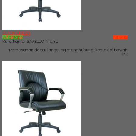
QUICK ORDER
Whatsapp
via SMS
Kursi kantor SAVELLO Titan L
*Pemesanan dapat langsung menghubungi kontak di bawah
ini: