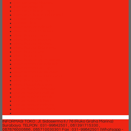
Lemari arsip Modera
Lemari Arsip VIP
Lemari Pakaian Expo
Lemari Pakaian Orbitrend
Locker Brother
Locker Elite
Meja Kantor Aditech
Meja Kantor Carrera
Meja Kantor Expo
Meja Kantor Indachi
Meja Kantor Modera
Meja Kantor Orbitrend
Meja Kantor Uno
Meja Kantor Vip
Meja Kantor Vip M Series
Meja Komputer Aditech
Meja Komputer Expo
Meja Komputer Modera
Meja Komputer Orbitrend
Meja Komputer Vip
Meja Rapat Aditech
Partisi Kantor Arkadia
Partisi Kantor Brother
Partisi Kantor Donati
Partisi Kantor Ichiko
Partisi Kantor Indachi
Partisi Kantor Modera
Partisi Kantor Uno
INFORMASI TOKO : Jl. Sidosermo II / 76 (Ruko Graha Marina)
Surabaya.
TELPON : 031-99842501 , 081391715330 ,
087876000886 , 085710030301 Fax : 031-99842501 (Whatsapp -