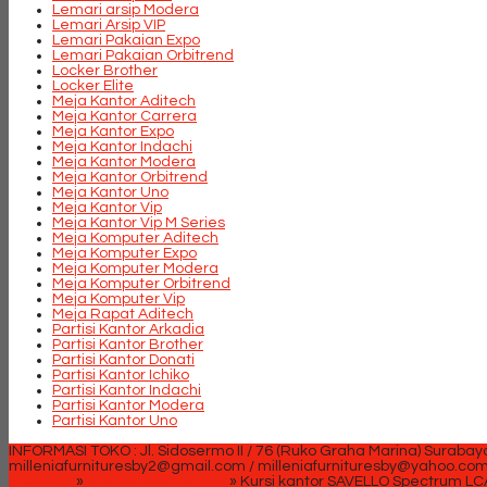
Lemari arsip Modera
Lemari Arsip VIP
Lemari Pakaian Expo
Lemari Pakaian Orbitrend
Locker Brother
Locker Elite
Meja Kantor Aditech
Meja Kantor Carrera
Meja Kantor Expo
Meja Kantor Indachi
Meja Kantor Modera
Meja Kantor Orbitrend
Meja Kantor Uno
Meja Kantor Vip
Meja Kantor Vip M Series
Meja Komputer Aditech
Meja Komputer Expo
Meja Komputer Modera
Meja Komputer Orbitrend
Meja Komputer Vip
Meja Rapat Aditech
Partisi Kantor Arkadia
Partisi Kantor Brother
Partisi Kantor Donati
Partisi Kantor Ichiko
Partisi Kantor Indachi
Partisi Kantor Modera
Partisi Kantor Uno
INFORMASI TOKO : Jl. Sidosermo II / 76 (Ruko Graha Marina) Surabay
milleniafurnituresby2@gmail.com / milleniafurnituresby@yahoo.co
Beranda
»
Kursi Kantor Savello
»
Kursi kantor SAVELLO Spectrum LC