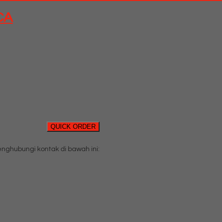
CA
QUICK ORDER
ghubungi kontak di bawah ini: