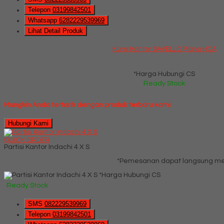
Telepon
03199842501
Whatsapp
6282229539969
Lihat Detail Produk
Kursi Kantor SAVELLO Plano HCA
*Harga Hubungi CS
Ready Stock
Mungkin Anda tertarik dengan produk terbaru kami
Hubungi Kami
QUICK ORDER
Partisi Kantor Indachi 4 X S
*Pemesanan dapat langsung men
*Harga Hubungi CS
Ready Stock
SMS
082229539969
Telepon
03199842501