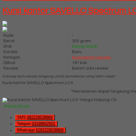
Kursi kantor SAVELLO Spectrum L
Kode
:
-
Berat
:
300 gram
Stok
:
Ready Stock
Kondisi
:
Baru
Kategori
:
Kursi Kantor Savello
Dilihat
:
187 kali
Review
:
Belum ada review
Hubungi kami secara langsung untuk pemesanan yang lebih cepat!
Kursi kantor SAVELLO Spectrum LCA
*Pemesanan dapat langsung men
*Harga Hubungi CS
Ready Stock
SMS
082229539969
Telepon
03199842501
Whatsapp
6282229539969