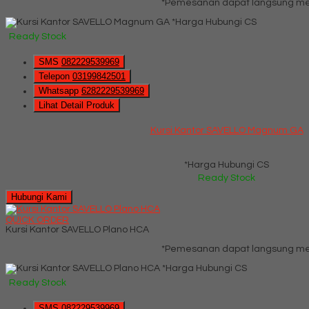
*Pemesanan dapat langsung men
*Harga Hubungi CS
Ready Stock
SMS
082229539969
Telepon
03199842501
Whatsapp
6282229539969
Lihat Detail Produk
Kursi Kantor SAVELLO Magnum GA
*Harga Hubungi CS
Ready Stock
Hubungi Kami
QUICK ORDER
Kursi Kantor SAVELLO Plano HCA
*Pemesanan dapat langsung men
*Harga Hubungi CS
Ready Stock
SMS
082229539969