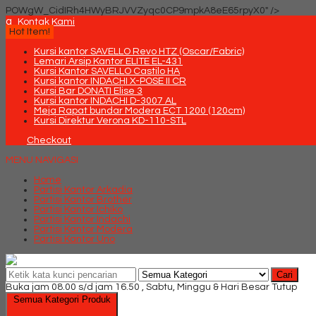
POWgW_CidIRh4HWyBRJVVZyqc0CP9mpkA8eE65rpyX0" />
q
Kontak Kami
Hot Item!
Kursi kantor SAVELLO Revo HTZ (Oscar/Fabric)
Lemari Arsip Kantor ELITE EL-431
Kursi Kantor SAVELLO Castilo HA
Kursi kantor INDACHI X-POSE II CR
Kursi Bar DONATI Elise 3
Kursi kantor INDACHI D-3007 AL
Meja Rapat bundar Modera ECT 1200 (120cm)
Kursi Direktur Verona KD-110-STL
Checkout
MENU NAVIGASI
Home
Partisi Kantor Arkadia
Partisi Kantor Brother
Partisi Kantor Ichiko
Partisi Kantor Indachi
Partisi Kantor Modera
Partisi Kantor Uno
Cari
Buka jam 08.00 s/d jam 16.50 , Sabtu, Minggu & Hari Besar Tutup
Semua Kategori Produk