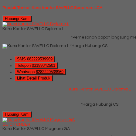
Produk Terkait Kursi kantor SAVELLO Spectrum LCA
Hubungi Kami
Kursi Kantor SAVELLO Diploma L
*Pemesanan dapat langsung men
*Harga Hubungi CS
SMS
082229539969
Telepon
03199842501
Whatsapp
6282229539969
Lihat Detail Produk
Kursi Kantor SAVELLO Diploma L
*Harga Hubungi CS
Hubungi Kami
QUICK ORDER
Kursi Kantor SAVELLO Magnum GA