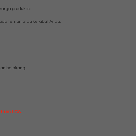
rga produk ini.
da teman atau kerabat Anda.
pan belakang.
ctrum LCA