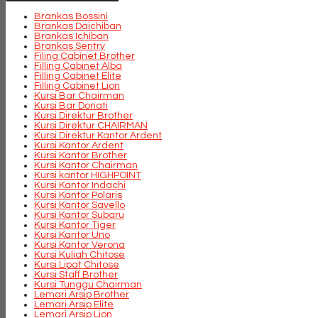
Brankas Bossini
Brankas Daichiban
Brankas Ichiban
Brankas Sentry
Filing Cabinet Brother
Filling Cabinet Alba
Filling Cabinet Elite
Filling Cabinet Lion
Kursi Bar Chairman
Kursi Bar Donati
Kursi Direktur Brother
Kursi Direktur CHAIRMAN
Kursi Direktur Kantor Ardent
Kursi Kantor Ardent
Kursi Kantor Brother
Kursi Kantor Chairman
Kursi kantor HIGHPOINT
Kursi Kantor Indachi
Kursi Kantor Polaris
Kursi Kantor Savello
Kursi Kantor Subaru
Kursi Kantor Tiger
Kursi Kantor Uno
Kursi Kantor Verona
Kursi Kuliah Chitose
Kursi Lipat Chitose
Kursi Staff Brother
Kursi Tunggu Chairman
Lemari Arsip Brother
Lemari Arsip Elite
Lemari Arsip Lion