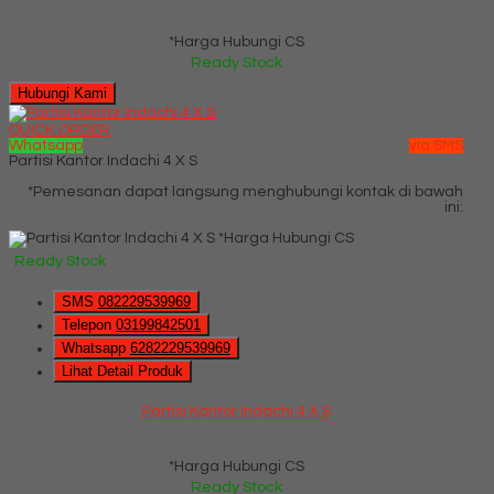
*Harga Hubungi CS
Ready Stock
Hubungi Kami
QUICK ORDER
Whatsapp
via SMS
Partisi Kantor Indachi 4 X S
*Pemesanan dapat langsung menghubungi kontak di bawah
ini:
*Harga Hubungi CS
Ready Stock
SMS
082229539969
Telepon
03199842501
Whatsapp
6282229539969
Lihat Detail Produk
Partisi Kantor Indachi 4 X S
*Harga Hubungi CS
Ready Stock