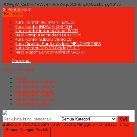
POWgW_CidIRh4HWyBRJVVZyqc0CP9mpkA8eE65rpyX0" />
q
Kontak Kami
Hot Item!
Kursi Kantor HIGHPOINT EXE 55
Kursi kantor INDACHI D-240 H
Kursi kantor Indachi Casa I B CR
Meja komputer Modera BOD 7575
Kursi kantor Subaru Versa LC
Kursi Direktur Kantor Ardent MENCHES 7883
Kursi Kantor DONATI Seido ES 1 C
Meja Rapat Bundar Aditech SRD 01
Checkout
MENU NAVIGASI
Home
Partisi Kantor Arkadia
Partisi Kantor Brother
Partisi Kantor Ichiko
Partisi Kantor Indachi
Partisi Kantor Modera
Partisi Kantor Uno
Cari
Buka jam 08.00 s/d jam 16.50 , Sabtu, Minggu & Hari Besar Tutup
Semua Kategori Produk