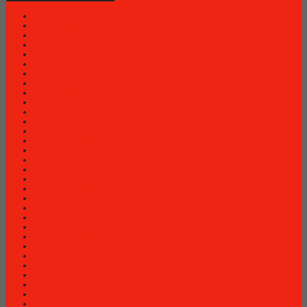
Brankas Bossini
Brankas Daichiban
Brankas Ichiban
Brankas Sentry
Filing Cabinet Brother
Filling Cabinet Alba
Filling Cabinet Elite
Filling Cabinet Lion
Kursi Bar Chairman
Kursi Bar Donati
Kursi Direktur Brother
Kursi Direktur CHAIRMAN
Kursi Direktur Kantor Ardent
Kursi Kantor Ardent
Kursi Kantor Brother
Kursi Kantor Chairman
Kursi kantor HIGHPOINT
Kursi Kantor Indachi
Kursi Kantor Polaris
Kursi Kantor Savello
Kursi Kantor Subaru
Kursi Kantor Tiger
Kursi Kantor Uno
Kursi Kantor Verona
Kursi Kuliah Chitose
Kursi Lipat Chitose
Kursi Staff Brother
Kursi Tunggu Chairman
Lemari Arsip Brother
Lemari Arsip Elite
Lemari Arsip Lion