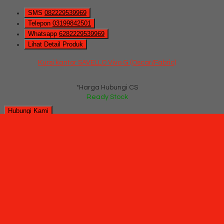
SMS
082229539969
Telepon
03199842501
Whatsapp
6282229539969
Lihat Detail Produk
Kursi kantor SAVELLO Vivo G (Oscar/Fabric)
*Harga Hubungi CS
Ready Stock
Hubungi Kami
QUICK ORDER
Whatsapp
via SMS
Kursi kantor SAVELLO Primo G (Oscar/Fabric)
*Pemesanan dapat langsung menghubungi kontak di bawah
ini:
*Harga Hubungi CS
Ready Stock
SMS
082229539969
Telepon
03199842501