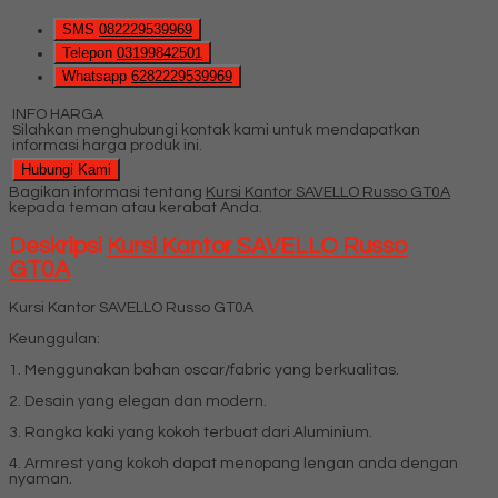
SMS
082229539969
Telepon
03199842501
Whatsapp
6282229539969
INFO HARGA
Silahkan menghubungi kontak kami untuk mendapatkan
informasi harga produk ini.
Hubungi Kami
Bagikan informasi tentang
Kursi Kantor SAVELLO Russo GT0A
kepada teman atau kerabat Anda.
Deskripsi
Kursi Kantor SAVELLO Russo
GT0A
Kursi Kantor SAVELLO Russo GT0A
Keunggulan:
1. Menggunakan bahan oscar/fabric yang berkualitas.
2. Desain yang elegan dan modern.
3. Rangka kaki yang kokoh terbuat dari Aluminium.
4. Armrest yang kokoh dapat menopang lengan anda dengan
nyaman.