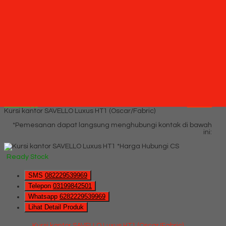
Whatsapp
6282229539969
Lihat Detail Produk
Kursi kantor SAVELLO Primo G (Oscar/Fabric)
*Harga Hubungi CS
Ready Stock
Hubungi Kami
QUICK ORDER
Whatsapp
via SMS
Kursi kantor SAVELLO Luxus HT1 (Oscar/Fabric)
*Pemesanan dapat langsung menghubungi kontak di bawah
ini:
*Harga Hubungi CS
Ready Stock
SMS
082229539969
Telepon
03199842501
Whatsapp
6282229539969
Lihat Detail Produk
Kursi kantor SAVELLO Luxus HT1 (Oscar/Fabric)