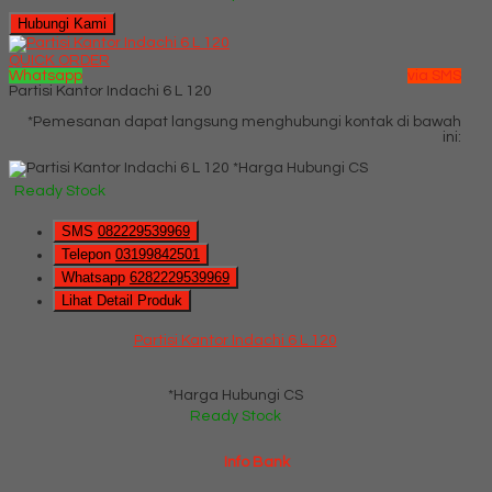
Hubungi Kami
QUICK ORDER
Whatsapp
via SMS
Partisi Kantor Indachi 6 L 120
*Pemesanan dapat langsung menghubungi kontak di bawah
ini:
*Harga Hubungi CS
Ready Stock
SMS
082229539969
Telepon
03199842501
Whatsapp
6282229539969
Lihat Detail Produk
Partisi Kantor Indachi 6 L 120
*Harga Hubungi CS
Ready Stock
Info Bank