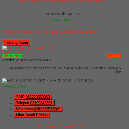
*Harga Hubungi CS
Ready Stock
Mungkin Anda tertarik dengan produk terbaru kami
Hubungi Kami
QUICK ORDER
Whatsapp
via SMS
Partisi Kantor Indachi 4 X R
*Pemesanan dapat langsung menghubungi kontak di bawah
ini:
*Harga Hubungi CS
Ready Stock
SMS
082229539969
Telepon
03199842501
Whatsapp
6282229539969
Lihat Detail Produk
Partisi Kantor Indachi 4 X R