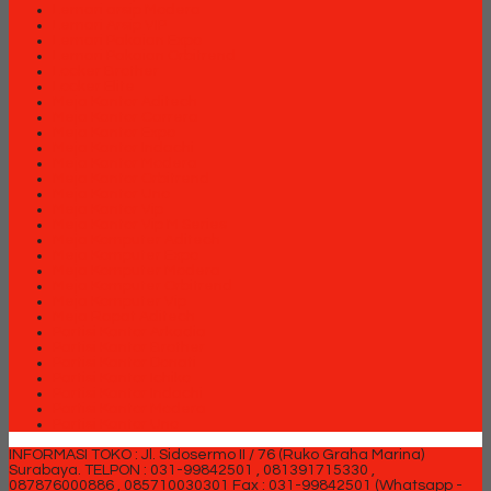
Lemari arsip Modera
Lemari Arsip VIP
Lemari Pakaian Expo
Lemari Pakaian Orbitrend
Locker Brother
Locker Elite
Meja Kantor Aditech
Meja Kantor Carrera
Meja Kantor Expo
Meja Kantor Indachi
Meja Kantor Modera
Meja Kantor Orbitrend
Meja Kantor Uno
Meja Kantor Vip
Meja Kantor Vip M Series
Meja Komputer Aditech
Meja Komputer Expo
Meja Komputer Modera
Meja Komputer Orbitrend
Meja Komputer Vip
Meja Rapat Aditech
Partisi Kantor Arkadia
Partisi Kantor Brother
Partisi Kantor Donati
Partisi Kantor Ichiko
Partisi Kantor Indachi
Partisi Kantor Modera
Partisi Kantor Uno
INFORMASI TOKO : Jl. Sidosermo II / 76 (Ruko Graha Marina)
Surabaya.
TELPON : 031-99842501 , 081391715330 ,
087876000886 , 085710030301 Fax : 031-99842501 (Whatsapp -