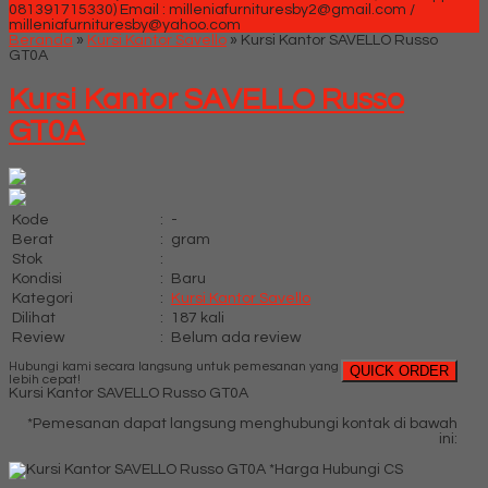
081391715330)
Email : milleniafurnituresby2@gmail.com /
milleniafurnituresby@yahoo.com
Beranda
»
Kursi Kantor Savello
»
Kursi Kantor SAVELLO Russo
GT0A
Kursi Kantor SAVELLO Russo
GT0A
Kode
:
-
Berat
:
gram
Stok
:
Kondisi
:
Baru
Kategori
:
Kursi Kantor Savello
Dilihat
:
187 kali
Review
:
Belum ada review
Hubungi kami secara langsung untuk pemesanan yang
QUICK ORDER
lebih cepat!
Kursi Kantor SAVELLO Russo GT0A
*Pemesanan dapat langsung menghubungi kontak di bawah
ini:
*Harga Hubungi CS