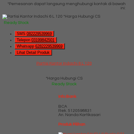
*Pemesanan dapat langsung menghubungi kontak di bawah
ini:
*Harga Hubungi CS
Ready Stock
SMS
082229539969
Telepon
03199842501
Whatsapp
6282229539969
Lihat Detail Produk
Partisi Kantor Indachi 6 L 120
*Harga Hubungi CS
Ready Stock
Info Bank
BCA
Rek.
5120598831
An. Nanda Kartikasari
Produk Pilihan