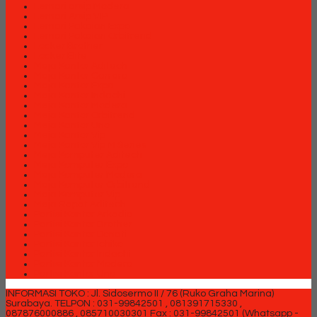
Lemari arsip Modera
Lemari Arsip VIP
Lemari Pakaian Expo
Lemari Pakaian Orbitrend
Locker Brother
Locker Elite
Meja Kantor Aditech
Meja Kantor Carrera
Meja Kantor Expo
Meja Kantor Indachi
Meja Kantor Modera
Meja Kantor Orbitrend
Meja Kantor Uno
Meja Kantor Vip
Meja Kantor Vip M Series
Meja Komputer Aditech
Meja Komputer Expo
Meja Komputer Modera
Meja Komputer Orbitrend
Meja Komputer Vip
Meja Rapat Aditech
Partisi Kantor Arkadia
Partisi Kantor Brother
Partisi Kantor Donati
Partisi Kantor Ichiko
Partisi Kantor Indachi
Partisi Kantor Modera
Partisi Kantor Uno
INFORMASI TOKO : Jl. Sidosermo II / 76 (Ruko Graha Marina)
Surabaya.
TELPON : 031-99842501 , 081391715330 ,
087876000886 , 085710030301 Fax : 031-99842501 (Whatsapp -