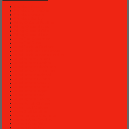
Brankas Bossini
Brankas Daichiban
Brankas Ichiban
Brankas Sentry
Filing Cabinet Brother
Filling Cabinet Alba
Filling Cabinet Elite
Filling Cabinet Lion
Kursi Bar Chairman
Kursi Bar Donati
Kursi Direktur Brother
Kursi Direktur CHAIRMAN
Kursi Direktur Kantor Ardent
Kursi Kantor Ardent
Kursi Kantor Brother
Kursi Kantor Chairman
Kursi kantor HIGHPOINT
Kursi Kantor Indachi
Kursi Kantor Polaris
Kursi Kantor Savello
Kursi Kantor Subaru
Kursi Kantor Tiger
Kursi Kantor Uno
Kursi Kantor Verona
Kursi Kuliah Chitose
Kursi Lipat Chitose
Kursi Staff Brother
Kursi Tunggu Chairman
Lemari Arsip Brother
Lemari Arsip Elite
Lemari Arsip Lion