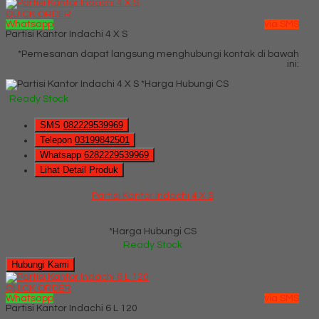
QUICK ORDER
Whatsapp
via SMS
Partisi Kantor Indachi 4 X S
*Pemesanan dapat langsung menghubungi kontak di bawah
ini:
*Harga Hubungi CS
Ready Stock
SMS
082229539969
Telepon
03199842501
Whatsapp
6282229539969
Lihat Detail Produk
Partisi Kantor Indachi 4 X S
*Harga Hubungi CS
Ready Stock
Hubungi Kami
QUICK ORDER
Whatsapp
via SMS
Partisi Kantor Indachi 6 L 120