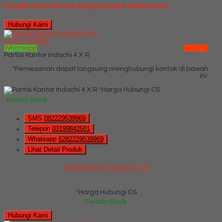
Mungkin Anda tertarik dengan produk terbaru kami
Hubungi Kami
QUICK ORDER
Whatsapp
via SMS
Partisi Kantor Indachi 4 X R
*Pemesanan dapat langsung menghubungi kontak di bawah
ini:
*Harga Hubungi CS
Ready Stock
SMS
082229539969
Telepon
03199842501
Whatsapp
6282229539969
Lihat Detail Produk
Partisi Kantor Indachi 4 X R
*Harga Hubungi CS
Ready Stock
Hubungi Kami