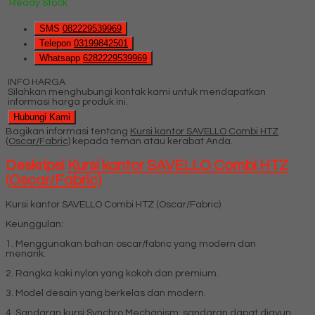
Ready Stock
SMS
082229539969
Telepon
03199842501
Whatsapp
6282229539969
INFO HARGA
Silahkan menghubungi kontak kami untuk mendapatkan
informasi harga produk ini.
Hubungi Kami
Bagikan informasi tentang
Kursi kantor SAVELLO Combi HTZ
(Oscar/Fabric)
kepada teman atau kerabat Anda.
Deskripsi
Kursi kantor SAVELLO Combi HTZ
(Oscar/Fabric)
Kursi kantor SAVELLO Combi HTZ (Oscar/Fabric)
Keunggulan:
1. Menggunakan bahan oscar/fabric yang modern dan
menarik.
2. Rangka kaki nylon yang kokoh dan premium.
3. Model desain yang berkelas dan modern.
4. Sandaran kursi Synchro Mechanism: sandaran dapat diayun