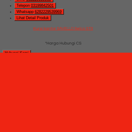
Telepon
03199842501
Whatsapp
6282229539969
Lihat Detail Produk
Kursi kantor SAVELLO Selco ST0
*Harga Hubungi CS
Hubungi Kami
QUICK ORDER
Whatsapp
via SMS
Kursi kantor SAVELLO Vivo GT1
*Pemesanan dapat langsung menghubungi kontak di bawah
ini:
*Harga Hubungi CS
Ready Stock
SMS
082229539969
Telepon
03199842501
Whatsapp
6282229539969
Lihat Detail Produk