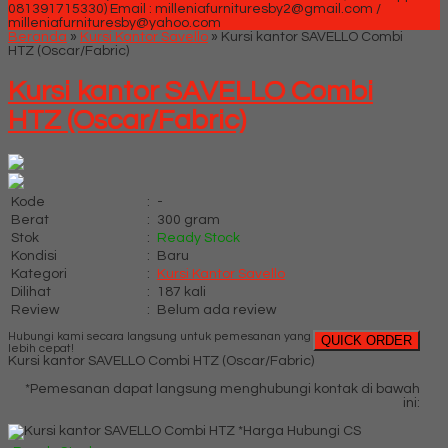
081391715330)
Email : milleniafurnituresby2@gmail.com /
milleniafurnituresby@yahoo.com
Beranda
»
Kursi Kantor Savello
»
Kursi kantor SAVELLO Combi
HTZ (Oscar/Fabric)
Kursi kantor SAVELLO Combi
HTZ (Oscar/Fabric)
Kode
:
-
Berat
:
300 gram
Stok
:
Ready Stock
Kondisi
:
Baru
Kategori
:
Kursi Kantor Savello
Dilihat
:
187 kali
Review
:
Belum ada review
Hubungi kami secara langsung untuk pemesanan yang
QUICK ORDER
lebih cepat!
Kursi kantor SAVELLO Combi HTZ (Oscar/Fabric)
*Pemesanan dapat langsung menghubungi kontak di bawah
ini:
*Harga Hubungi CS