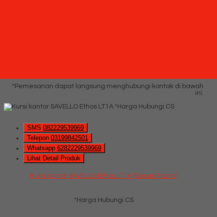
Kursi kantor SAVELLO Vivo GT1
*Harga Hubungi CS
Ready Stock
Hubungi Kami
Kursi kantor SAVELLO Ethos LT1A (Oscar/Fabric)
*Pemesanan dapat langsung menghubungi kontak di bawah
ini:
*Harga Hubungi CS
SMS
082229539969
Telepon
03199842501
Whatsapp
6282229539969
Lihat Detail Produk
Kursi kantor SAVELLO Ethos LT1A (Oscar/Fabric)
*Harga Hubungi CS