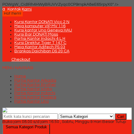
POWgW_CidIRh4HWyBRJVVZyqc0CP9mpkA8eE65rpyX0" />
q
Kontak Kami
Hot Item!
Kursi Kantor DONATI Vicc 2 N
Meja komputer VIP MV 116
Kursi kantor Uno Geneva HAU
Kursi Bar DONATI Moss
Partisi Kantor Indachi 4 L H
Kursi Direktur Tiger T 147 C
Meja Kantor Aditech PS 03
Brankas Daichiban DS 20 CA
Checkout
MENU NAVIGASI
Home
Partisi Kantor Arkadia
Partisi Kantor Brother
Partisi Kantor Ichiko
Partisi Kantor Indachi
Partisi Kantor Modera
Partisi Kantor Uno
Cari
Buka jam 08.00 s/d jam 16.50 , Sabtu, Minggu & Hari Besar Tutup
Semua Kategori Produk