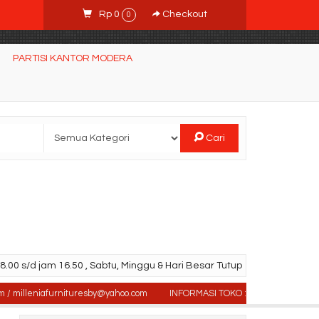
Rp 0
Checkout
0
PARTISI KANTOR MODERA
Cari
.00 s/d jam 16.50 , Sabtu, Minggu & Hari Besar Tutup
leniafurnituresby@yahoo.com
INFORMASI TOKO : Jl. Sidosermo II / 76 (Ruk