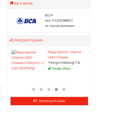
INFO BANK
BCA
5120598831
Rek.
An. Nanda Kartikasari
PRODUK PILIHAN
Meja Kantor Utama
Meja
UNO Classic ....
UNO C
*Harga Hubungi CS
*Har
Ready Stock
Rea
Katalog Produk