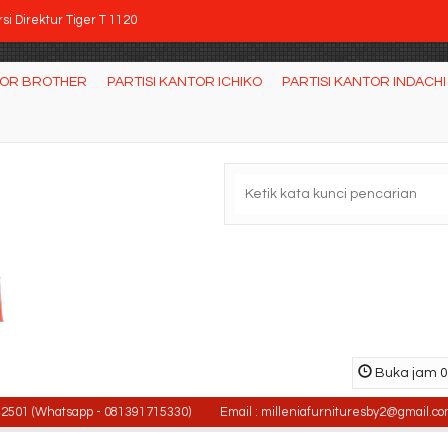
si Direktur Tiger T 1120
rsi Kantor DONATI Ecos 1N
TOR BROTHER
PARTISI KANTOR ICHIKO
PARTISI KANTOR INDACHI
ja Kantor Orbitrend Type NST 1061
tisi Kantor Indachi 4 L R
rsi Direktur CHAIRMAN PC 9910 C
si Bar Donati Cafto
rsi Kantor DONATI Leaf 1 AL HDT
si kantor DONATI DO 66 R (Oscar/Fabric)
si Direktur Tiger T 1120
Buka jam 08
Whatsapp - 081391715330)
Email : milleniafurnituresby2@gmail.com / mil