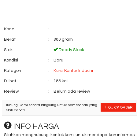
Kode
:
-
Berat
:
300 gram
Stok
:
Ready Stock
Kondisi
:
Baru
a Kantor EXPO MP
Kursi Tunggu
CHAIRMAN AC 830 F
Kategori
:
Kursi Kantor Indachi
rga Hubungi CS
*Harga Hubungi CS
ady Stock
Ready Stock
Dilihat
:
186 kali
Review
:
Belum ada review
Hubungi kami secara langsung untuk pemesanan yang
QUICK ORDER
lebih cepat!
INFO HARGA
Silahkan menghubungi kontak kami untuk mendapatkan informasi