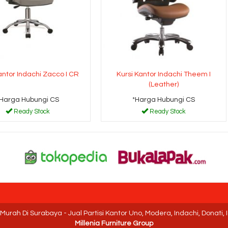
antor Indachi Zacco I CR
Kursi Kantor Indachi Theem I
(Leather)
*Harga Hubungi CS
*Harga Hubungi CS
Ready Stock
Ready Stock
r Murah Di Surabaya - Jual Partisi Kantor Uno, Modera, Indachi, Donati
Millenia Furniture Group