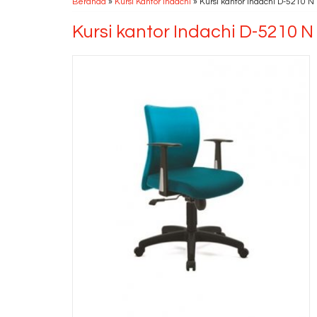
Beranda
»
Kursi Kantor Indachi
»
Kursi kantor Indachi D-5210 N
Kursi kantor Indachi D-5210 N
Kursi kantor Donati
Mej
Axxet I AL....
160
*Harga Hubungi CS
*Ha
Ready Stock
Re