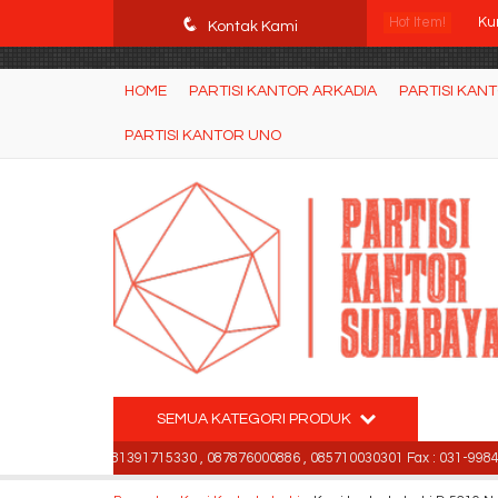
POWgW_CidIRh4HWyBRJVVZyqc0CP9mpkA8eE65rpyX0" />
Kur
q
Hot Item!
Kontak Kami
Ku
HOME
PARTISI KANTOR ARKADIA
PARTISI KAN
Me
PARTISI KANTOR UNO
Par
Ku
Kur
Ku
Kur
Kur
SEMUA KATEGORI PRODUK
42501 , 081391715330 , 087876000886 , 085710030301 Fax : 031-99842501 (