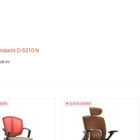
Indachi D-5210 N
k ini
RDER
QUICK ORDER