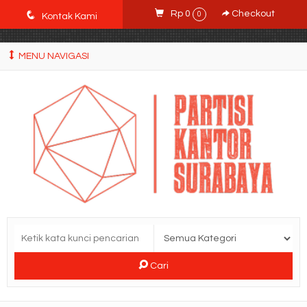
POWgW_CidIRh4HWyBRJVVZyqc0CP9mpkA8eE65rpyX0" />
q
Rp 0
Checkout
0
Kontak Kami
MENU NAVIGASI
Cari