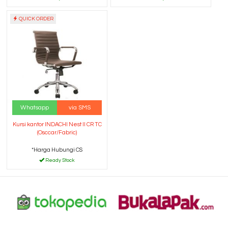
QUICK ORDER
Whatsapp
via SMS
Kursi kantor INDACHI Nest II CR TC
(Osccar/Fabric)
*Harga Hubungi CS
Ready Stock