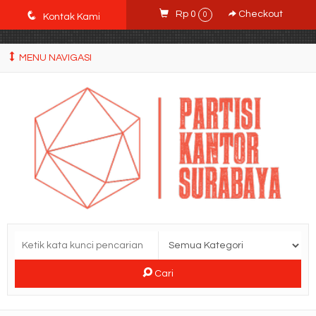
POWgW_CidIRh4HWyBRJVVZyqc0CP9mpkA8eE65rpyX0" />
q
Rp 0
Checkout
0
Kontak Kami
MENU NAVIGASI
Cari