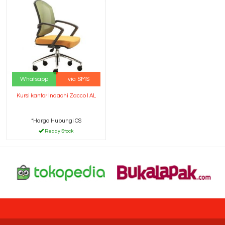
Whatsapp
via SMS
Kursi kantor Indachi Zacco I AL
*Harga Hubungi CS
Ready Stock