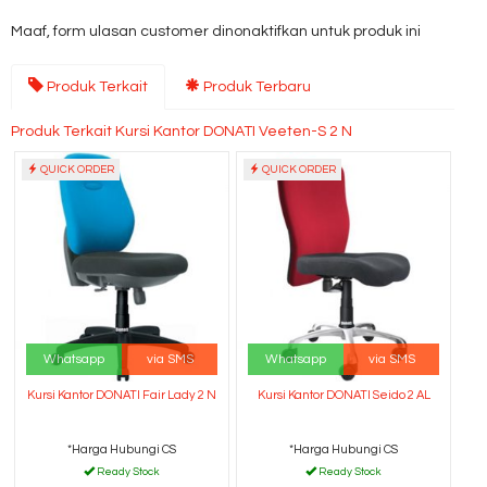
Maaf, form ulasan customer dinonaktifkan untuk produk ini
Produk Terkait
Produk Terbaru
Produk Terkait Kursi Kantor DONATI Veeten-S 2 N
QUICK ORDER
QUICK ORDER
Whatsapp
via SMS
Whatsapp
via SMS
Kursi Kantor DONATI Fair Lady 2 N
Kursi Kantor DONATI Seido 2 AL
*Harga Hubungi CS
*Harga Hubungi CS
Ready Stock
Ready Stock