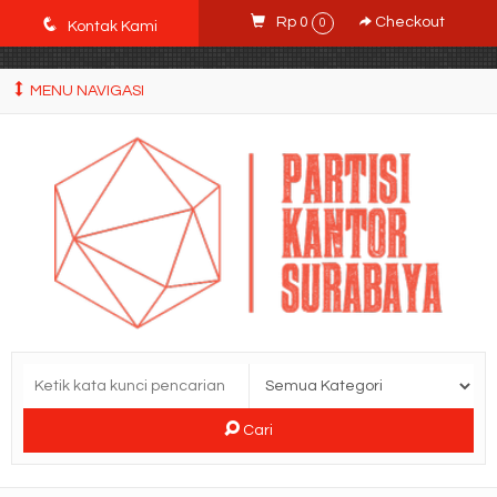
POWgW_CidIRh4HWyBRJVVZyqc0CP9mpkA8eE65rpyX0" />
q
Rp 0
Checkout
0
Kontak Kami
MENU NAVIGASI
Cari