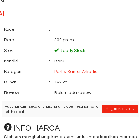
 AL
AL
Kode
:
-
Berat
:
300 gram
Stok
:
Ready Stock
Kondisi
:
Baru
Kursi kantor INDACHI
Meja komputer
D-311
Orbitrend Savvy ...
Kategori
:
Partisi Kantor Arkadia
*Harga Hubungi CS
*Harga Hubungi 
Ready Stock
Dilihat
:
192 kali
Review
:
Belum ada review
Hubungi kami secara langsung untuk pemesanan yang
QUICK ORDER
lebih cepat!
INFO HARGA
Silahkan menghubungi kontak kami untuk mendapatkan informasi