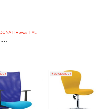
r DONATI Revos 1 AL
k ini
RDER
QUICK ORDER