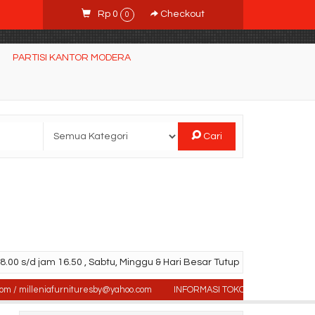
Rp 0
Checkout
0
PARTISI KANTOR MODERA
Cari
.00 s/d jam 16.50 , Sabtu, Minggu & Hari Besar Tutup
illeniafurnituresby@yahoo.com
INFORMASI TOKO : Jl. Sidosermo II / 76 (