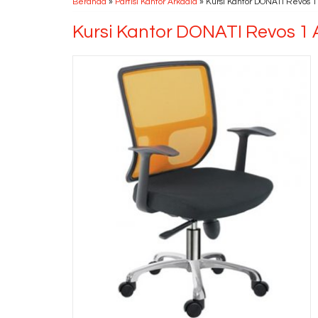
Beranda
»
Partisi Kantor Arkadia
»
Kursi Kantor DONATI Revos 1
Kursi Kantor DONATI Revos 1 
Kursi Bar Donati DO 78
R
*Harga Hubungi CS
Ready Stock
Ready Stock