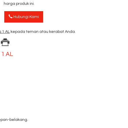
harga produk ini.
Hubungi Kami
s 1 AL
kepada teman atau kerabat Anda.
 1 AL
depan-belakang.