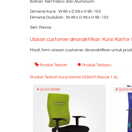
Bahan: Net Fabric dan Aluminium
Dimensi Kursi : W 60 x D 59 x H 95-103
Dimensi Dudukan : W 48 x D 46 x H 95-103
Seri: Revos
Ulasan customer dinonaktifkan: Kursi Kanto
Maaf, form ulasan customer dinonaktifkan untuk produ
Produk Terkait
Produk Terbaru
Produk Terkait Kursi Kantor DONATI Revos 1 AL
QUICK ORDER
QUICK O