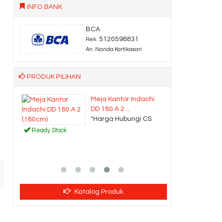
INFO BANK
BCA
5120598831
Rek.
An. Nanda Kartikasari
PRODUK PILIHAN
Meja Kantor Indachi
.
DD 180 A 2....
CS
*Harga Hubungi CS
Ready Stock
Katalog Produk