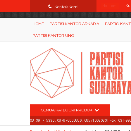
POWgW_CidIRh4HWyBRJVVZyqc0CP9mpkA8eE65rpyX0" />
q
Hot Item!
Kur
Kontak Kami
Ku
HOME
PARTISI KANTOR ARKADIA
PARTISI KAN
Ku
PARTISI KANTOR UNO
Mej
Kur
Ku
Ku
Spe
SEMUA KATEGORI PRODUK
99842501 , 081391715330 , 087876000886 , 085710030301 Fax : 031-99842501