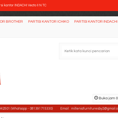
si kantor INDACHI Vecto II N TC
rsi Kantor DONATI Vermod 1 AL
TOR BROTHER
PARTISI KANTOR ICHIKO
PARTISI KANTOR INDACHI
rsi kantor HIGHPOINT Novara A9184
a Kantor Utama UNO Classic (150cm) + 3 Laci Gan....
si kantor SAVELLO Luxus LT1 (oscar/Fabric)
rsi kantor SAVELLO Sigma GT0 (Oscar/Fabric)
rsi kantor Uno Roma HAP 2
sifikasi Brankas Bossini BG 170 D
Buka jam 08
 (Whatsapp - 081391715330)
Email : milleniafurnituresby2@gmail.com / m