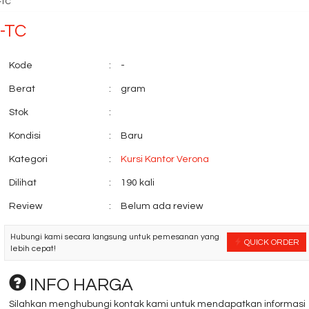
-TC
0-TC
Kode
:
-
Berat
:
gram
Stok
:
Kondisi
:
Baru
Kursi Direktur Brother
Partisi Kantor Ind
BR 114 ....
2 R C
Kategori
:
Kursi Kantor Verona
*Harga Hubungi CS
*Harga Hubungi 
Ready Stock
Ready Stock
Dilihat
:
190 kali
Review
:
Belum ada review
Hubungi kami secara langsung untuk pemesanan yang
QUICK ORDER
lebih cepat!
INFO HARGA
Silahkan menghubungi kontak kami untuk mendapatkan informasi