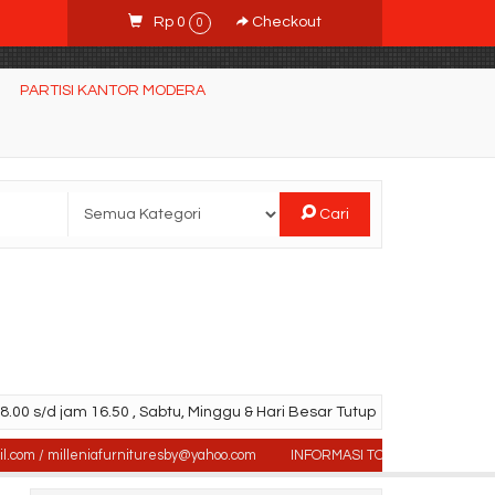
Rp 0
Checkout
0
PARTISI KANTOR MODERA
Cari
.00 s/d jam 16.50 , Sabtu, Minggu & Hari Besar Tutup
 / milleniafurnituresby@yahoo.com
INFORMASI TOKO : Jl. Sidosermo II / 7