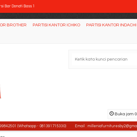
si Bar Donati Bass 1
si Direktur Brother BR 111 AH
TOR BROTHER
PARTISI KANTOR ICHIKO
PARTISI KANTOR INDACHI
rsi Tunggu CHAIRMAN VC- 640
ja Tulis Komputer Kaki Besi MCM 8060
rsi Kantor SAVELLO Royal L
ja Kantor Orbitrend Type NST 1080
rsi kantor INDACHI X-POSE I N
si Kantor DONATI DO - 129 (Oscar/Fabric)
Buka jam 08
501 (Whatsapp - 081391715330)
Email : milleniafurnituresby2@gmail.com