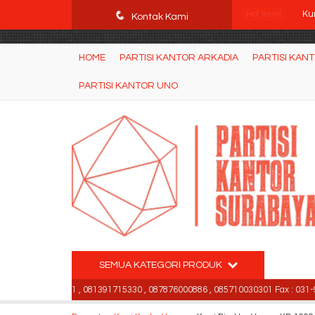
POWgW_CidIRh4HWyBRJVVZyqc0CP9mpkA8eE65rpyX0" />
q
Hot Item!
Kur
Kontak Kami
Kur
HOME
PARTISI KANTOR ARKADIA
PARTISI KAN
Ku
PARTISI KANTOR UNO
Me
Ku
Me
Ku
Kur
SEMUA KATEGORI PRODUK
31-99842501 , 081391715330 , 087876000886 , 085710030301 Fax : 031-99842