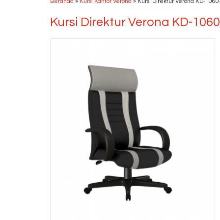
Beranda
»
Kursi Kantor Verona
»
Kursi Direktur Verona KD-1060
Kursi Direktur Verona KD-106
Kursi Direktur
CHAIRMAN TS 010....
*Harga Hubungi CS
Ready Stock