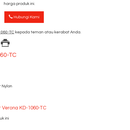
harga produk ini.
Hubungi Kami
-1060-TC
kepada teman atau kerabat Anda.
060-TC
r Nylon
ur Verona KD-1060-TC
k ini