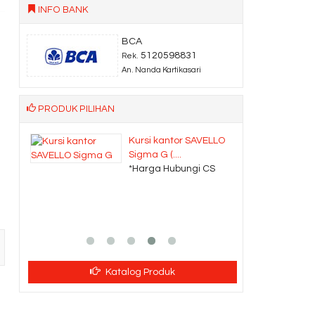
INFO BANK
BCA
5120598831
Rek.
An. Nanda Kartikasari
PRODUK PILIHAN
achi
Kursi kantor SAVELLO
Sigma G (....
CS
*Harga Hubungi CS
Katalog Produk