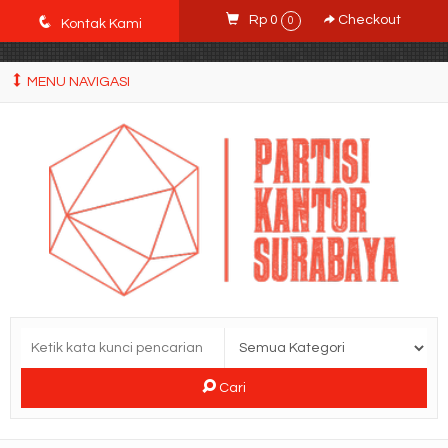
POWgW_CidIRh4HWyBRJVVZyqc0CP9mpkA8eE65rpyX0" />
q
Rp 0
Checkout
0
Kontak Kami
MENU NAVIGASI
Cari