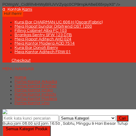
POWgW_CidIRh4HWyBRJVVZyqc0CP9mpkA8eE65rpyX0" />
q
Kontak Kami
Hot Item!
Kursi Bar CHAIRMAN UC 606 H (Oscar/Fabric)
Meja Rapat bundar Orbitrend OST 1200
Filling Cabinet Alba FC 103
Brankas Sentry SFW 123 DTB
Meja Rapat Aditech AHD 024
Meja Kantor Modera AOD 7514
Kursi Bar Donati Berry
Meja Kantor Aditech FRW 01
Checkout
MENU NAVIGASI
Home
Partisi Kantor Arkadia
Partisi Kantor Brother
Partisi Kantor Ichiko
Partisi Kantor Indachi
Partisi Kantor Modera
Partisi Kantor Uno
Cari
Buka jam 08.00 s/d jam 16.50 , Sabtu, Minggu & Hari Besar Tutup
Semua Kategori Produk