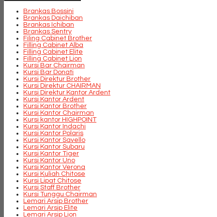
Brankas Bossini
Brankas Daichiban
Brankas Ichiban
Brankas Sentry
Filing Cabinet Brother
Filling Cabinet Alba
Filling Cabinet Elite
Filling Cabinet Lion
Kursi Bar Chairman
Kursi Bar Donati
Kursi Direktur Brother
Kursi Direktur CHAIRMAN
Kursi Direktur Kantor Ardent
Kursi Kantor Ardent
Kursi Kantor Brother
Kursi Kantor Chairman
Kursi kantor HIGHPOINT
Kursi Kantor Indachi
Kursi Kantor Polaris
Kursi Kantor Savello
Kursi Kantor Subaru
Kursi Kantor Tiger
Kursi Kantor Uno
Kursi Kantor Verona
Kursi Kuliah Chitose
Kursi Lipat Chitose
Kursi Staff Brother
Kursi Tunggu Chairman
Lemari Arsip Brother
Lemari Arsip Elite
Lemari Arsip Lion