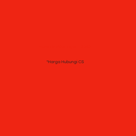
Kursi Direktur Tiger T 3063
*Harga Hubungi CS