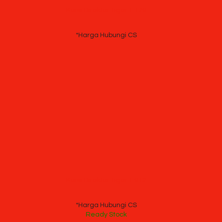
Kursi Direktur Tiger T 179
*Harga Hubungi CS
Kursi Direktur Tiger T 912
*Harga Hubungi CS
Ready Stock