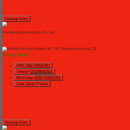
Mungkin Anda tertarik dengan produk terbaru kami
Hubungi Kami
QUICK ORDER
Partisi Kantor Indachi 8 I 150
*Harga Hubungi CS
Ready Stock
SMS
085710030301
Telepon
03199842501
Whatsapp
6285710030301
Lihat Detail Produk
Hubungi Kami