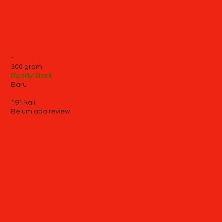
-
300 gram
Ready Stock
Baru
Kursi Kantor Tiger
191 kali
Belum ada review