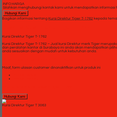
INFO HARGA
Silahkan menghubungi kontak kami untuk mendapatkan informasi ha
Hubungi Kami
Bagikan informasi tentang
Kursi Direktur Tiger T-1762
kepada teman
Deskripsi
Kursi Direktur Tiger T-1762
Kursi Direktur Tiger T-1762
Kursi Direktur Tiger T-1762 – Jual kursi Direktur merk Tiger merupa
dan peralatan kantor di Surabaya ini anda akan mendapatkan piliha
anda sesuaikan dengan mudah untuk kebutuhan anda.
Ulasan customer dinonaktifkan: Kursi Direktur Tiger T-1762
Maaf, form ulasan customer dinonaktifkan untuk produk ini
Produk Terkait
Produk Terbaru
Produk Terkait Kursi Direktur Tiger T-1762
Hubungi Kami
Kursi Direktur Tiger T 3063