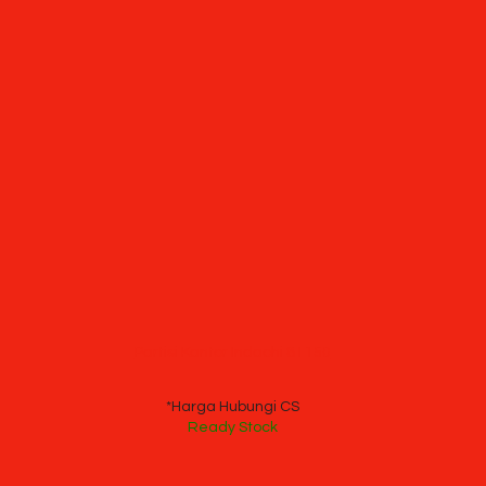
Partisi Kantor Indachi 8 I 150
*Harga Hubungi CS
Ready Stock