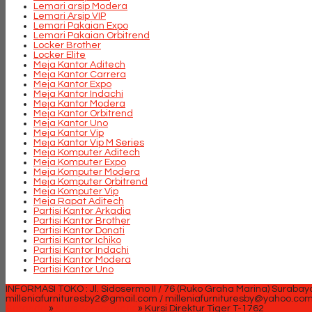
Lemari arsip Modera
Lemari Arsip VIP
Lemari Pakaian Expo
Lemari Pakaian Orbitrend
Locker Brother
Locker Elite
Meja Kantor Aditech
Meja Kantor Carrera
Meja Kantor Expo
Meja Kantor Indachi
Meja Kantor Modera
Meja Kantor Orbitrend
Meja Kantor Uno
Meja Kantor Vip
Meja Kantor Vip M Series
Meja Komputer Aditech
Meja Komputer Expo
Meja Komputer Modera
Meja Komputer Orbitrend
Meja Komputer Vip
Meja Rapat Aditech
Partisi Kantor Arkadia
Partisi Kantor Brother
Partisi Kantor Donati
Partisi Kantor Ichiko
Partisi Kantor Indachi
Partisi Kantor Modera
Partisi Kantor Uno
INFORMASI TOKO : Jl. Sidosermo II / 76 (Ruko Graha Marina) Surabay
milleniafurnituresby2@gmail.com / milleniafurnituresby@yahoo.co
Beranda
»
Kursi Kantor Tiger
»
Kursi Direktur Tiger T-1762