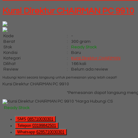
Kursi Direktur CHAIRMAN PC 9910
Kode
:
-
Berat
:
300 gram
Stok
:
Ready Stock
Kondisi
:
Baru
Kategori
:
Kursi Direktur CHAIRMAN
Dilihat
:
166 kali
Review
:
Belum ada review
Hubungi kami secara langsung untuk pemesanan yang lebih cepat!
Kursi Direktur CHAIRMAN PC 9910
*Pemesanan dapat langsung menghu
*Harga Hubungi CS
Ready Stock
SMS
085710030301
Telepon
03199842501
Whatsapp
6285710030301