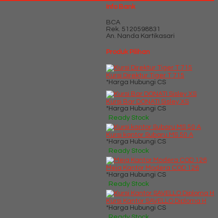
Info Bank
BCA
Rek.
5120598831
An. Nanda Kartikasari
Produk Pilihan
Kursi Direktur Tiger T 715
*Harga Hubungi CS
Kursi Bar DONATI Sisley XS
*Harga Hubungi CS
Ready Stock
Kursi kantor Subaru MS 50 A
*Harga Hubungi CS
Ready Stock
Meja Kantor Modera COD 126
*Harga Hubungi CS
Ready Stock
Kursi Kantor SAVELLO Diploma H
*Harga Hubungi CS
Ready Stock