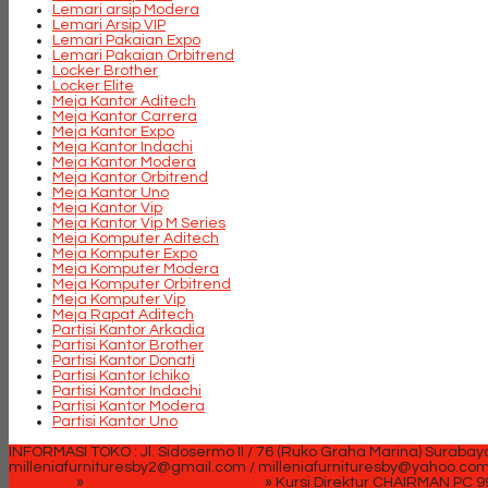
Lemari arsip Modera
Lemari Arsip VIP
Lemari Pakaian Expo
Lemari Pakaian Orbitrend
Locker Brother
Locker Elite
Meja Kantor Aditech
Meja Kantor Carrera
Meja Kantor Expo
Meja Kantor Indachi
Meja Kantor Modera
Meja Kantor Orbitrend
Meja Kantor Uno
Meja Kantor Vip
Meja Kantor Vip M Series
Meja Komputer Aditech
Meja Komputer Expo
Meja Komputer Modera
Meja Komputer Orbitrend
Meja Komputer Vip
Meja Rapat Aditech
Partisi Kantor Arkadia
Partisi Kantor Brother
Partisi Kantor Donati
Partisi Kantor Ichiko
Partisi Kantor Indachi
Partisi Kantor Modera
Partisi Kantor Uno
INFORMASI TOKO : Jl. Sidosermo II / 76 (Ruko Graha Marina) Surabay
milleniafurnituresby2@gmail.com / milleniafurnituresby@yahoo.co
Beranda
»
Kursi Direktur CHAIRMAN
»
Kursi Direktur CHAIRMAN PC 