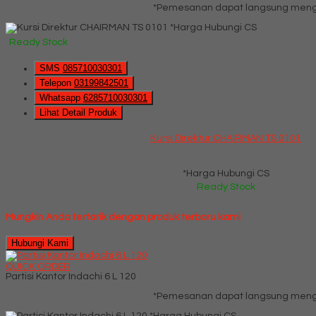
*Pemesanan dapat langsung menghu
*Harga Hubungi CS
Ready Stock
SMS
085710030301
Telepon
03199842501
Whatsapp
6285710030301
Lihat Detail Produk
Kursi Direktur CHAIRMAN TS 0101
*Harga Hubungi CS
Ready Stock
Mungkin Anda tertarik dengan produk terbaru kami
Hubungi Kami
QUICK ORDER
Partisi Kantor Indachi 6 L 120
*Pemesanan dapat langsung menghu
*Harga Hubungi CS