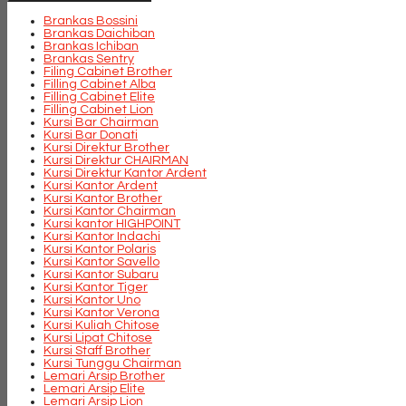
Brankas Bossini
Brankas Daichiban
Brankas Ichiban
Brankas Sentry
Filing Cabinet Brother
Filling Cabinet Alba
Filling Cabinet Elite
Filling Cabinet Lion
Kursi Bar Chairman
Kursi Bar Donati
Kursi Direktur Brother
Kursi Direktur CHAIRMAN
Kursi Direktur Kantor Ardent
Kursi Kantor Ardent
Kursi Kantor Brother
Kursi Kantor Chairman
Kursi kantor HIGHPOINT
Kursi Kantor Indachi
Kursi Kantor Polaris
Kursi Kantor Savello
Kursi Kantor Subaru
Kursi Kantor Tiger
Kursi Kantor Uno
Kursi Kantor Verona
Kursi Kuliah Chitose
Kursi Lipat Chitose
Kursi Staff Brother
Kursi Tunggu Chairman
Lemari Arsip Brother
Lemari Arsip Elite
Lemari Arsip Lion