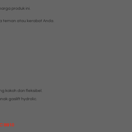
rga produk ini.
 teman atau kerabat Anda.
ang kokoh dan fleksibel.
k gaslift hydrolic.
PC 9910