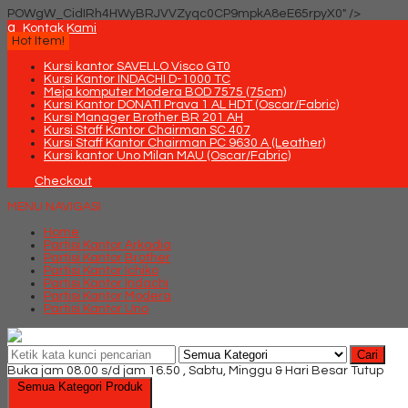
POWgW_CidIRh4HWyBRJVVZyqc0CP9mpkA8eE65rpyX0" />
q
Kontak Kami
Hot Item!
Kursi kantor SAVELLO Visco GT0
Kursi Kantor INDACHI D-1000 TC
Meja komputer Modera BOD 7575 (75cm)
Kursi Kantor DONATI Prava 1 AL HDT (Oscar/Fabric)
Kursi Manager Brother BR 201 AH
Kursi Staff Kantor Chairman SC 407
Kursi Staff Kantor Chairman PC 9630 A (Leather)
Kursi kantor Uno Milan MAU (Oscar/Fabric)
Checkout
MENU NAVIGASI
Home
Partisi Kantor Arkadia
Partisi Kantor Brother
Partisi Kantor Ichiko
Partisi Kantor Indachi
Partisi Kantor Modera
Partisi Kantor Uno
Cari
Buka jam 08.00 s/d jam 16.50 , Sabtu, Minggu & Hari Besar Tutup
Semua Kategori Produk