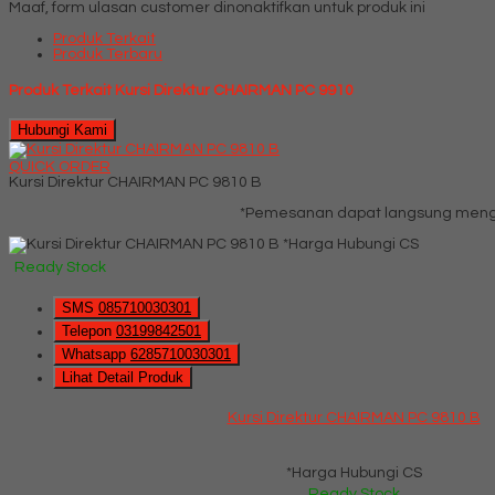
Maaf, form ulasan customer dinonaktifkan untuk produk ini
Produk Terkait
Produk Terbaru
Produk Terkait Kursi Direktur CHAIRMAN PC 9910
Hubungi Kami
QUICK ORDER
Kursi Direktur CHAIRMAN PC 9810 B
*Pemesanan dapat langsung menghu
*Harga Hubungi CS
Ready Stock
SMS
085710030301
Telepon
03199842501
Whatsapp
6285710030301
Lihat Detail Produk
Kursi Direktur CHAIRMAN PC 9810 B
*Harga Hubungi CS
Ready Stock