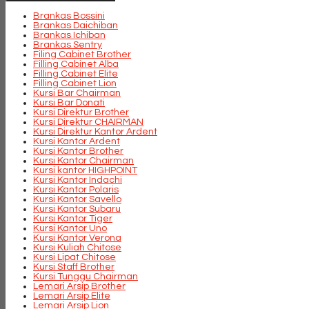
Brankas Bossini
Brankas Daichiban
Brankas Ichiban
Brankas Sentry
Filing Cabinet Brother
Filling Cabinet Alba
Filling Cabinet Elite
Filling Cabinet Lion
Kursi Bar Chairman
Kursi Bar Donati
Kursi Direktur Brother
Kursi Direktur CHAIRMAN
Kursi Direktur Kantor Ardent
Kursi Kantor Ardent
Kursi Kantor Brother
Kursi Kantor Chairman
Kursi kantor HIGHPOINT
Kursi Kantor Indachi
Kursi Kantor Polaris
Kursi Kantor Savello
Kursi Kantor Subaru
Kursi Kantor Tiger
Kursi Kantor Uno
Kursi Kantor Verona
Kursi Kuliah Chitose
Kursi Lipat Chitose
Kursi Staff Brother
Kursi Tunggu Chairman
Lemari Arsip Brother
Lemari Arsip Elite
Lemari Arsip Lion