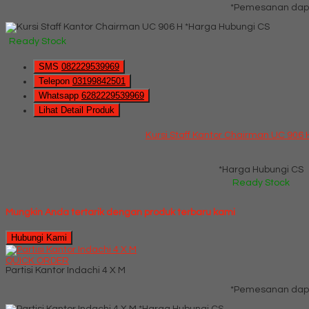
*Pemesanan dapa
*Harga Hubungi CS
Ready Stock
SMS
082229539969
Telepon
03199842501
Whatsapp
6282229539969
Lihat Detail Produk
Kursi Staff Kantor Chairman UC 906 H
*Harga Hubungi CS
Ready Stock
Mungkin Anda tertarik dengan produk terbaru kami
Hubungi Kami
QUICK ORDER
Partisi Kantor Indachi 4 X M
*Pemesanan dapa
*Harga Hubungi CS