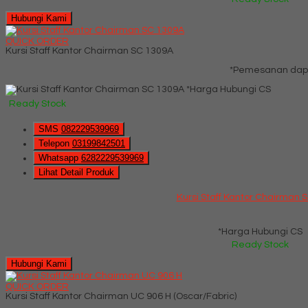
Hubungi Kami
QUICK ORDER
Kursi Staff Kantor Chairman SC 1309A
*Pemesanan dapa
*Harga Hubungi CS
Ready Stock
SMS
082229539969
Telepon
03199842501
Whatsapp
6282229539969
Lihat Detail Produk
Kursi Staff Kantor Chairman 
*Harga Hubungi CS
Ready Stock
Hubungi Kami
QUICK ORDER
Kursi Staff Kantor Chairman UC 906 H (Oscar/Fabric)