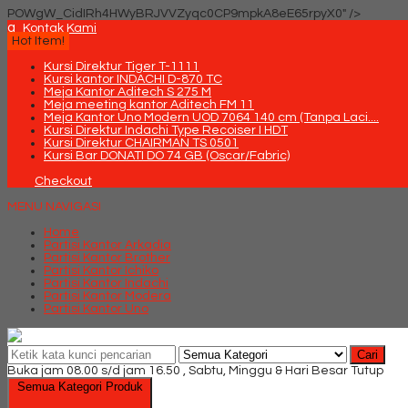
POWgW_CidIRh4HWyBRJVVZyqc0CP9mpkA8eE65rpyX0" />
q
Kontak Kami
Hot Item!
Kursi Direktur Tiger T-1111
Kursi kantor INDACHI D-870 TC
Meja Kantor Aditech S 275 M
Meja meeting kantor Aditech FM 11
Meja Kantor Uno Modern UOD 7064 140 cm (Tanpa Laci....
Kursi Direktur Indachi Type Recoiser I HDT
Kursi Direktur CHAIRMAN TS 0501
Kursi Bar DONATI DO 74 GB (Oscar/Fabric)
Checkout
MENU NAVIGASI
Home
Partisi Kantor Arkadia
Partisi Kantor Brother
Partisi Kantor Ichiko
Partisi Kantor Indachi
Partisi Kantor Modera
Partisi Kantor Uno
Cari
Buka jam 08.00 s/d jam 16.50 , Sabtu, Minggu & Hari Besar Tutup
Semua Kategori Produk