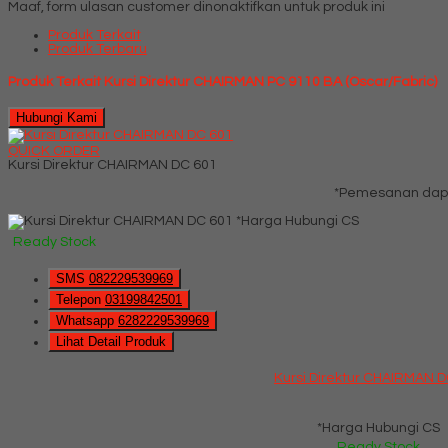
Maaf, form ulasan customer dinonaktifkan untuk produk ini
Produk Terkait
Produk Terbaru
Produk Terkait Kursi Direktur CHAIRMAN PC 9110 BA (Oscar/Fabric)
Hubungi Kami
QUICK ORDER
Kursi Direktur CHAIRMAN DC 601
*Pemesanan dapa
*Harga Hubungi CS
Ready Stock
SMS
082229539969
Telepon
03199842501
Whatsapp
6282229539969
Lihat Detail Produk
Kursi Direktur CHAIRMAN 
*Harga Hubungi CS
Ready Stock