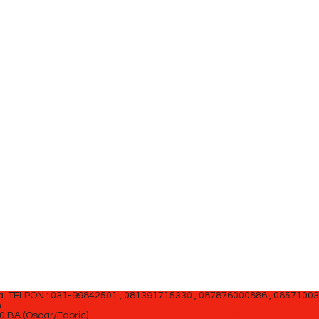
a.
TELPON : 031-99842501 , 081391715330 , 087876000886 , 0857100
m
0 BA (Oscar/Fabric)
SIDEBAR