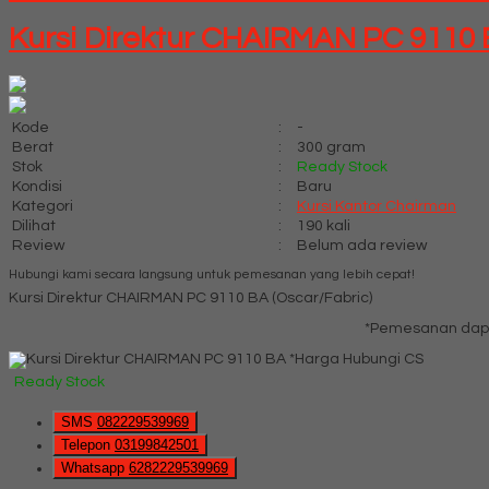
Kursi Direktur CHAIRMAN PC 9110 
Kode
:
-
Berat
:
300 gram
Stok
:
Ready Stock
Kondisi
:
Baru
Kategori
:
Kursi Kantor Chairman
Dilihat
:
190 kali
Review
:
Belum ada review
Hubungi kami secara langsung untuk pemesanan yang lebih cepat!
Kursi Direktur CHAIRMAN PC 9110 BA (Oscar/Fabric)
*Pemesanan dapa
*Harga Hubungi CS
Ready Stock
SMS
082229539969
Telepon
03199842501
Whatsapp
6282229539969