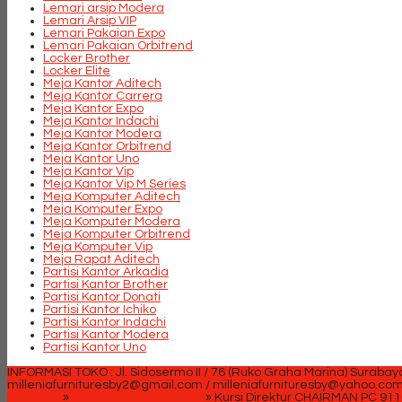
Lemari arsip Modera
Lemari Arsip VIP
Lemari Pakaian Expo
Lemari Pakaian Orbitrend
Locker Brother
Locker Elite
Meja Kantor Aditech
Meja Kantor Carrera
Meja Kantor Expo
Meja Kantor Indachi
Meja Kantor Modera
Meja Kantor Orbitrend
Meja Kantor Uno
Meja Kantor Vip
Meja Kantor Vip M Series
Meja Komputer Aditech
Meja Komputer Expo
Meja Komputer Modera
Meja Komputer Orbitrend
Meja Komputer Vip
Meja Rapat Aditech
Partisi Kantor Arkadia
Partisi Kantor Brother
Partisi Kantor Donati
Partisi Kantor Ichiko
Partisi Kantor Indachi
Partisi Kantor Modera
Partisi Kantor Uno
INFORMASI TOKO : Jl. Sidosermo II / 76 (Ruko Graha Marina) Surabay
milleniafurnituresby2@gmail.com / milleniafurnituresby@yahoo.co
Beranda
»
Kursi Kantor Chairman
»
Kursi Direktur CHAIRMAN PC 911