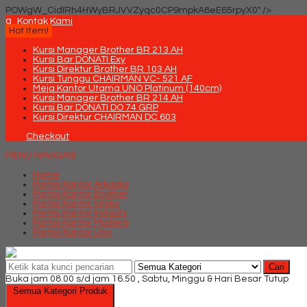
POWgW_CidIRh4HWyBRJVVZyqc0CP9mpkA8eE65rpyX0" />
q
Kontak Kami
Hot Item!
Kursi Manager Brother BR 213 AH
Kursi Bar DONATI Exy
Kursi Direktur Brother BR 103 AH
Kursi Tunggu CHAIRMAN VC- 521 AF
Meja Kantor Utama UNO Platinum (140cm)
Kursi Manager Brother BR 214 AH
Kursi Bar DONATI DO 74 GRP
Kursi Direktur CHAIRMAN DC 603
Checkout
MENU NAVIGASI
Home
Partisi Kantor Arkadia
Partisi Kantor Brother
Partisi Kantor Ichiko
Partisi Kantor Indachi
Partisi Kantor Modera
Partisi Kantor Uno
Cari
Buka jam 08.00 s/d jam 16.50 , Sabtu, Minggu & Hari Besar Tutup
Semua Kategori Produk