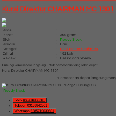
Kursi Direktur CHAIRMAN MC 1301
Kode
:
-
Berat
:
300 gram
Stok
:
Ready Stock
Kondisi
:
Baru
Kategori
:
Kursi Kantor Chairman
Dilihat
:
192 kali
Review
:
Belum ada review
Hubungi kami secara langsung untuk pemesanan yang lebih cepat!
Kursi Direktur CHAIRMAN MC 1301
*Pemesanan dapat langsung mengh
*Harga Hubungi CS
Ready Stock
SMS
085710030301
Telepon
03199842501
Whatsapp
6285710030301