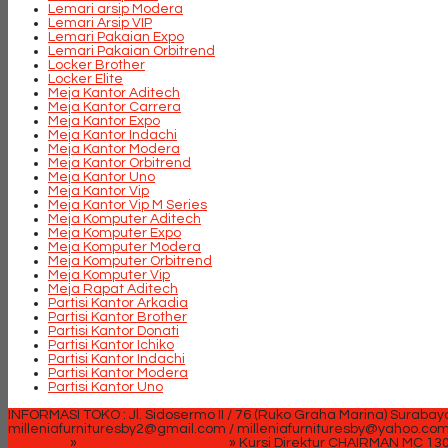
Lemari arsip Modera
Lemari Arsip VIP
Lemari Pakaian Expo
Lemari Pakaian Orbitrend
Locker Brother
Locker Elite
Meja Kantor Aditech
Meja Kantor Carrera
Meja Kantor Expo
Meja Kantor Indachi
Meja Kantor Modera
Meja Kantor Orbitrend
Meja Kantor Uno
Meja Kantor Vip
Meja Kantor Vip M Series
Meja Komputer Aditech
Meja Komputer Expo
Meja Komputer Modera
Meja Komputer Orbitrend
Meja Komputer Vip
Meja Rapat Aditech
Partisi Kantor Arkadia
Partisi Kantor Brother
Partisi Kantor Donati
Partisi Kantor Ichiko
Partisi Kantor Indachi
Partisi Kantor Modera
Partisi Kantor Uno
INFORMASI TOKO : Jl. Sidosermo II / 76 (Ruko Graha Marina) Surabay
milleniafurnituresby2@gmail.com / milleniafurnituresby@yahoo.co
Beranda
»
Kursi Kantor Chairman
»
Kursi Direktur CHAIRMAN MC 13