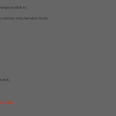
rga produk ini.
a teman atau kerabat Anda.
duduk.
MC 1301