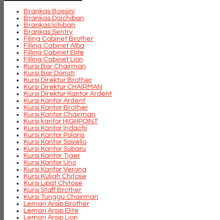
Brankas Bossini
Brankas Daichiban
Brankas Ichiban
Brankas Sentry
Filing Cabinet Brother
Filling Cabinet Alba
Filling Cabinet Elite
Filling Cabinet Lion
Kursi Bar Chairman
Kursi Bar Donati
Kursi Direktur Brother
Kursi Direktur CHAIRMAN
Kursi Direktur Kantor Ardent
Kursi Kantor Ardent
Kursi Kantor Brother
Kursi Kantor Chairman
Kursi kantor HIGHPOINT
Kursi Kantor Indachi
Kursi Kantor Polaris
Kursi Kantor Savello
Kursi Kantor Subaru
Kursi Kantor Tiger
Kursi Kantor Uno
Kursi Kantor Verona
Kursi Kuliah Chitose
Kursi Lipat Chitose
Kursi Staff Brother
Kursi Tunggu Chairman
Lemari Arsip Brother
Lemari Arsip Elite
Lemari Arsip Lion