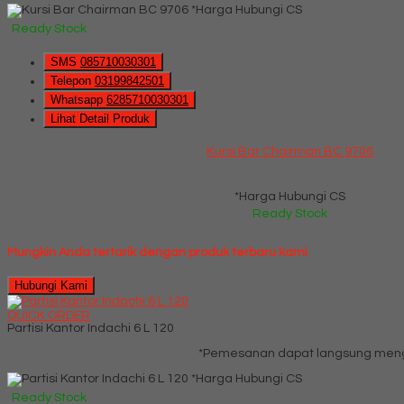
*Harga Hubungi CS
Ready Stock
SMS
085710030301
Telepon
03199842501
Whatsapp
6285710030301
Lihat Detail Produk
Kursi Bar Chairman BC 9706
*Harga Hubungi CS
Ready Stock
Mungkin Anda tertarik dengan produk terbaru kami
Hubungi Kami
QUICK ORDER
Partisi Kantor Indachi 6 L 120
*Pemesanan dapat langsung mengh
*Harga Hubungi CS
Ready Stock