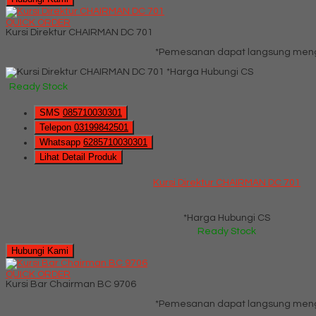
QUICK ORDER
Kursi Direktur CHAIRMAN DC 701
*Pemesanan dapat langsung mengh
*Harga Hubungi CS
Ready Stock
SMS
085710030301
Telepon
03199842501
Whatsapp
6285710030301
Lihat Detail Produk
Kursi Direktur CHAIRMAN DC 701
*Harga Hubungi CS
Ready Stock
Hubungi Kami
QUICK ORDER
Kursi Bar Chairman BC 9706
*Pemesanan dapat langsung mengh