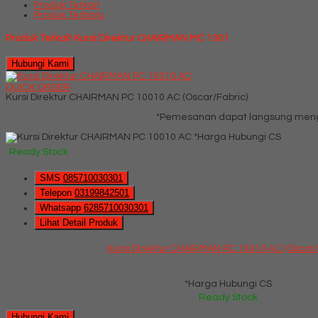
Produk Terkait
Produk Terbaru
Produk Terkait Kursi Direktur CHAIRMAN MC 1301
Hubungi Kami
QUICK ORDER
Kursi Direktur CHAIRMAN PC 10010 AC (Oscar/Fabric)
*Pemesanan dapat langsung mengh
*Harga Hubungi CS
Ready Stock
SMS
085710030301
Telepon
03199842501
Whatsapp
6285710030301
Lihat Detail Produk
Kursi Direktur CHAIRMAN PC 10010 AC (Oscar/
*Harga Hubungi CS
Ready Stock
Hubungi Kami