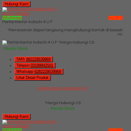
Hubungi Kami
QUICK ORDER
Whatsapp
via SMS
Partisi Kantor Indachi 4 U F
*Pemesanan dapat langsung menghubungi kontak di bawah
ini:
*Harga Hubungi CS
Ready Stock
SMS
082229539969
Telepon
03199842501
Whatsapp
6282229539969
Lihat Detail Produk
Partisi Kantor Indachi 4 U F
*Harga Hubungi CS
Ready Stock
Hubungi Kami
QUICK ORDER
Whatsapp
via SMS