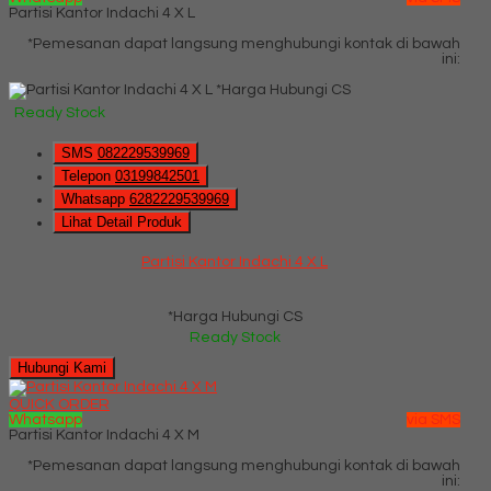
Partisi Kantor Indachi 4 X L
*Pemesanan dapat langsung menghubungi kontak di bawah
ini:
*Harga Hubungi CS
Ready Stock
SMS
082229539969
Telepon
03199842501
Whatsapp
6282229539969
Lihat Detail Produk
Partisi Kantor Indachi 4 X L
*Harga Hubungi CS
Ready Stock
Hubungi Kami
QUICK ORDER
Whatsapp
via SMS
Partisi Kantor Indachi 4 X M
*Pemesanan dapat langsung menghubungi kontak di bawah
ini: