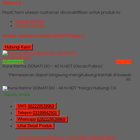
Rekoz 3
Maaf, form ulasan customer dinonaktifkan untuk produk ini
Produk Terkait
Produk Terbaru
Produk Terkait Kursi Bar DONATI Rekoz 3
Hubungi Kami
QUICK ORDER
Whatsapp
via SMS
Kursi Kantor DONATI DO – 40 N HDT (Oscar/Fabric)
*Pemesanan dapat langsung menghubungi kontak di bawah
ini:
*Harga Hubungi CS
Ready Stock
SMS
082229539969
Telepon
03199842501
Whatsapp
6282229539969
Lihat Detail Produk
Kursi Kantor DONATI DO - 40 N HDT (Oscar/Fabric)