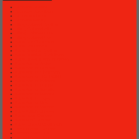
Brankas Bossini
Brankas Daichiban
Brankas Ichiban
Brankas Sentry
Filing Cabinet Brother
Filling Cabinet Alba
Filling Cabinet Elite
Filling Cabinet Lion
Kursi Bar Chairman
Kursi Bar Donati
Kursi Direktur Brother
Kursi Direktur CHAIRMAN
Kursi Direktur Kantor Ardent
Kursi Kantor Ardent
Kursi Kantor Brother
Kursi Kantor Chairman
Kursi kantor HIGHPOINT
Kursi Kantor Indachi
Kursi Kantor Polaris
Kursi Kantor Savello
Kursi Kantor Subaru
Kursi Kantor Tiger
Kursi Kantor Uno
Kursi Kantor Verona
Kursi Kuliah Chitose
Kursi Lipat Chitose
Kursi Staff Brother
Kursi Tunggu Chairman
Lemari Arsip Brother
Lemari Arsip Elite
Lemari Arsip Lion