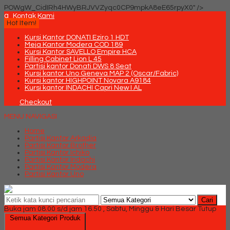
POWgW_CidIRh4HWyBRJVVZyqc0CP9mpkA8eE65rpyX0" />
q
Kontak Kami
Hot Item!
Kursi Kantor DONATI Eziro 1 HDT
Meja Kantor Modera COD 189
Kursi Kantor SAVELLO Empire HCA
Filling Cabinet Lion L 45
Partisi kantor Donati DWS 8 Seat
Kursi kantor Uno Geneva MAP 2 (Oscar/Fabric)
Kursi kantor HIGHPOINT Novara A9184
Kursi kantor INDACHI Capri New I AL
Checkout
MENU NAVIGASI
Home
Partisi Kantor Arkadia
Partisi Kantor Brother
Partisi Kantor Ichiko
Partisi Kantor Indachi
Partisi Kantor Modera
Partisi Kantor Uno
Cari
Buka jam 08.00 s/d jam 16.50 , Sabtu, Minggu & Hari Besar Tutup
Semua Kategori Produk