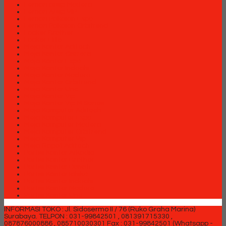
Lemari arsip Modera
Lemari Arsip VIP
Lemari Pakaian Expo
Lemari Pakaian Orbitrend
Locker Brother
Locker Elite
Meja Kantor Aditech
Meja Kantor Carrera
Meja Kantor Expo
Meja Kantor Indachi
Meja Kantor Modera
Meja Kantor Orbitrend
Meja Kantor Uno
Meja Kantor Vip
Meja Kantor Vip M Series
Meja Komputer Aditech
Meja Komputer Expo
Meja Komputer Modera
Meja Komputer Orbitrend
Meja Komputer Vip
Meja Rapat Aditech
Partisi Kantor Arkadia
Partisi Kantor Brother
Partisi Kantor Donati
Partisi Kantor Ichiko
Partisi Kantor Indachi
Partisi Kantor Modera
Partisi Kantor Uno
INFORMASI TOKO : Jl. Sidosermo II / 76 (Ruko Graha Marina)
Surabaya.
TELPON : 031-99842501 , 081391715330 ,
087876000886 , 085710030301 Fax : 031-99842501 (Whatsapp -