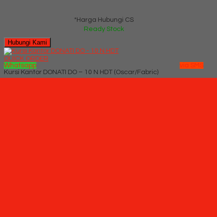
*Harga Hubungi CS
Ready Stock
Hubungi Kami
QUICK ORDER
Whatsapp
via SMS
Kursi Kantor DONATI DO – 10 N HDT (Oscar/Fabric)
*Pemesanan dapat langsung menghubungi kontak di bawah
ini:
*Harga Hubungi CS
Ready Stock
SMS
082229539969
Telepon
03199842501
Whatsapp
6282229539969
Lihat Detail Produk
Kursi Kantor DONATI DO - 10 N HDT (Oscar/Fabric)
*Harga Hubungi CS
Ready Stock