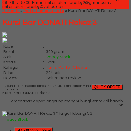
081391715330)
Email : milleniafurnituresby2@gmail.com /
milleniafurnituresby@yahoo.com
Beranda
»
Partisi Kantor Arkadia
»
Kursi Bar DONATI Rekoz 3
Kursi Bar DONATI Rekoz 3
Kode
:
-
Berat
:
300 gram
Stok
:
Ready Stock
Kondisi
:
Baru
Kategori
:
Partisi Kantor Arkadia
Dilihat
:
204 kali
Review
:
Belum ada review
Hubungi kami secara langsung untuk pemesanan yang
QUICK ORDER
lebih cepat!
Kursi Bar DONATI Rekoz 3
*Pemesanan dapat langsung menghubungi kontak di bawah
ini:
*Harga Hubungi CS
Ready Stock
SMS
082229539969