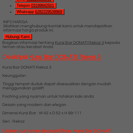
Telepon
03199842501
Whatsapp
6282229539969
INFO HARGA
Silahkan menghubungi kontak kami untuk mendapatkan
informasi harga produk ini.
Hubungi Kami
Bagikan informasi tentang
Kursi Bar DONATI Rekoz 3
kepada
teman atau kerabat Anda.
Deskripsi
Kursi Bar DONATI Rekoz 3
Kursi Bar DONATI Rekoz 3
Keunggulan :
Tinggi tempat duduk dapat disesuaikan dengan mudah
menggunakan gaslift.
Footring yang nyaman untuk tatakan kaki anda.
Desain yang modern dan elegan.
Dimensi Kursi Bar : W 42 x D 52 x H 99-111
Seri : Rekoz
Ulasan customer dinonaktifkan: Kursi Bar DONATI