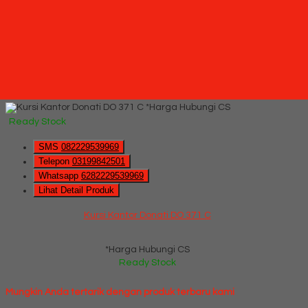
Hubungi Kami
QUICK ORDER
Whatsapp
via SMS
Kursi Kantor Donati DO 371 C
*Pemesanan dapat langsung menghubungi kontak di bawah
ini:
*Harga Hubungi CS
Ready Stock
SMS
082229539969
Telepon
03199842501
Whatsapp
6282229539969
Lihat Detail Produk
Kursi Kantor Donati DO 371 C
*Harga Hubungi CS
Ready Stock
Mungkin Anda tertarik dengan produk terbaru kami