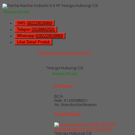
*Harga Hubungi CS
Ready Stock
SMS
082229539969
Telepon
03199842501
Whatsapp
6282229539969
Lihat Detail Produk
Partisi Kantor Indachi 4 X M
*Harga Hubungi CS
Ready Stock
Info Bank
BCA
Rek.
5120598831
An. Nanda Kartikasari
Produk Pilihan
Brankas Sentry SFW 123 DTB
*Harga Hubungi CS