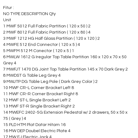
Fitur :
NO TYPE DESCRIPTION Qty
Unit
1 MWF 5012 Full Fabric Partition ( 120 x 50 ) 2
2 MWF 8012 Full Fabric Partition ( 120 x 80 ) 4
3 MWF 1212 HG Half Glass Partition ( 120 x 120 ) 2
4 MWFE 512 End Connector ( 120 x 5 ) 4
5 MWFM 512 M Conector ( 120 x 5 ) 1
6 MWLW 1612 G Iregular Top Table Partition 160 x 120 x 70 x 50
Grey 4
7 MWFJT 1470 DG Joint Top Table Partition 145 x 70 Dark Grey 2
8 MWDST G Table Leg Grey 4
9 MWJTP DG Table Leg Pole ( Dark Grey Color ) 2
10 MWF CR-L Corner Bracket Left 8
11 MWF CR-R Corner Bracket Right 8
12 MWF ST-L Single Bracket Left 2
13 MWF ST-R Single Bracket Right 2
14 MWEFC 2402-5G Extension Pedestal w/ 2 drawers, 50 x 50 x
75 ( Grey ) 4
15 PLD HTM Plat Datar Hitam 16
16 MW DEP Doubel Electric Plate 4
17 MW EJ Electric Jack 4