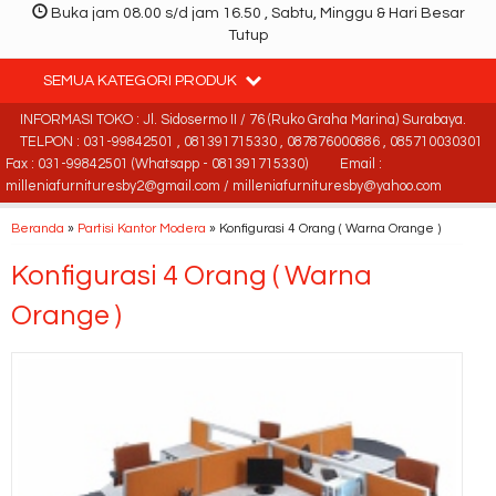
Buka jam 08.00 s/d jam 16.50 , Sabtu, Minggu & Hari Besar
Tutup
SEMUA KATEGORI PRODUK
INFORMASI TOKO : Jl. Sidosermo II / 76 (Ruko Graha Marina) Surabaya.
TELPON : 031-99842501 , 081391715330 , 087876000886 , 085710030301
Fax : 031-99842501 (Whatsapp - 081391715330)
Email :
milleniafurnituresby2@gmail.com / milleniafurnituresby@yahoo.com
Beranda
»
Partisi Kantor Modera
»
Konfigurasi 4 Orang ( Warna Orange )
Konfigurasi 4 Orang ( Warna
Orange )