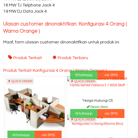
18 MW TJ Telphone Jack 4
19 MW DJ Data Jack 4
Ulasan customer dinonaktifkan: Konfigurasi 4 Orang (
Warna Orange )
Maaf, form ulasan customer dinonaktifkan untuk produk ini
Produk Terkait
Produk Terbaru
Produk Terkait Konfigurasi 4 Orang ( Warna Orange )
Whatsapp
via SMS
QUICK ORDER
QUICK ORDER
Partisi Kantor Modera 3.1 WS 6 Staff
*Harga Hubungi CS
Ready Stock
Whatsapp
via SMS
QUICK ORDER
Konfigurasi 5 Orang (Warna Biru)
Whatsapp
via SMS