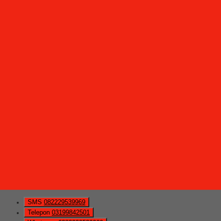
SMS
082229539969
Telepon
03199842501
Whatsapp
6282229539969
Lihat Detail Produk
Lemari Pakaian Expo LP 1219
*Harga Hubungi CS
Ready Stock
Hubungi Kami
QUICK ORDER
Whatsapp
via SMS
Lemari Pakaian Expo LP 1220
*Pemesanan dapat langsung menghubungi kontak di bawah
ini:
*Harga Hubungi CS
Ready Stock
SMS
082229539969
Telepon
03199842501