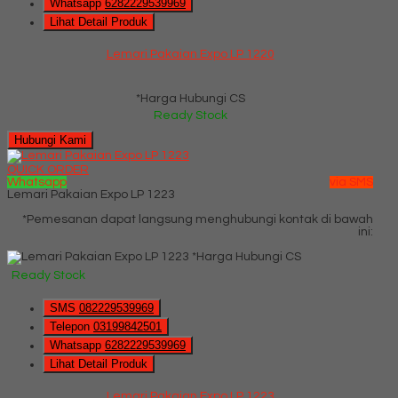
Whatsapp
6282229539969
Lihat Detail Produk
Lemari Pakaian Expo LP 1220
*Harga Hubungi CS
Ready Stock
Hubungi Kami
QUICK ORDER
Whatsapp
via SMS
Lemari Pakaian Expo LP 1223
*Pemesanan dapat langsung menghubungi kontak di bawah
ini:
*Harga Hubungi CS
Ready Stock
SMS
082229539969
Telepon
03199842501
Whatsapp
6282229539969
Lihat Detail Produk
Lemari Pakaian Expo LP 1223