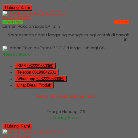
Hubungi Kami
QUICK ORDER
Whatsapp
via SMS
Lemari Pakaian Expo LP 1213
*Pemesanan dapat langsung menghubungi kontak di bawah
ini:
*Harga Hubungi CS
Ready Stock
SMS
082229539969
Telepon
03199842501
Whatsapp
6282229539969
Lihat Detail Produk
Lemari Pakaian Expo LP 1213
*Harga Hubungi CS
Ready Stock
Hubungi Kami
QUICK ORDER