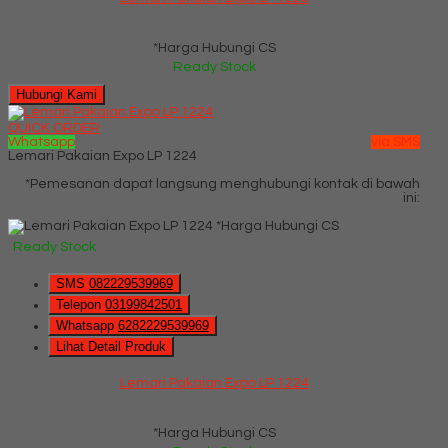
*Harga Hubungi CS
Ready Stock
Hubungi Kami
QUICK ORDER
Whatsapp
via SMS
Lemari Pakaian Expo LP 1224
*Pemesanan dapat langsung menghubungi kontak di bawah
ini:
*Harga Hubungi CS
Ready Stock
SMS
082229539969
Telepon
03199842501
Whatsapp
6282229539969
Lihat Detail Produk
Lemari Pakaian Expo LP 1224
*Harga Hubungi CS