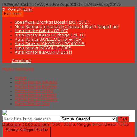
POWgW_CidIRh4HWyBRJVVZyqc0CP9mpkA8eE65rpyX0" />
q
Kontak Kami
Hot Item!
Spesifikasi Brankas Bossini BG 120 D :
Meja Kantor Utama UNO Classic (180cm) Tanpa Laci
Kursi kantor Subaru SB 407
Kursi kantor INDACHI Vitage II AL TC
Kursi Kantor SAVELLO Empire HCA
Kursi Direktur CHAIRMAN PC 9810 B
Kursi Kantor INDACHI D-2006
Kursi kantor INDACHI D-234 H
Checkout
MENU NAVIGASI
Home
Partisi Kantor Arkadia
Partisi Kantor Brother
Partisi Kantor Ichiko
Partisi Kantor Indachi
Partisi Kantor Modera
Partisi Kantor Uno
Cari
Buka jam 08.00 s/d jam 16.50 , Sabtu, Minggu & Hari Besar Tutup
Semua Kategori Produk