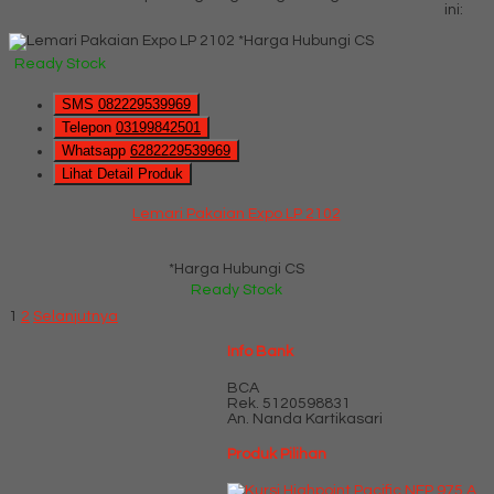
ini:
*Harga Hubungi CS
Ready Stock
SMS
082229539969
Telepon
03199842501
Whatsapp
6282229539969
Lihat Detail Produk
Lemari Pakaian Expo LP 2102
*Harga Hubungi CS
Ready Stock
1
2
Selanjutnya
Info Bank
BCA
Rek.
5120598831
An. Nanda Kartikasari
Produk Pilihan