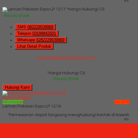
ini:
*Harga Hubungi CS
Ready Stock
SMS
082229539969
Telepon
03199842501
Whatsapp
6282229539969
Lihat Detail Produk
Lemari Pakaian Expo LP 1217
*Harga Hubungi CS
Ready Stock
Hubungi Kami
QUICK ORDER
Whatsapp
via SMS
Lemari Pakaian Expo LP 1219
*Pemesanan dapat langsung menghubungi kontak di bawah
ini:
*Harga Hubungi CS
Ready Stock