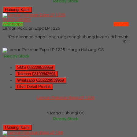
Ready Stock
Hubungi Kami
QUICK ORDER
Whatsapp
via SMS
Lemari Pakaian Expo LP 1225
*Pemesanan dapat langsung menghubungi kontak di bawah
ini:
*Harga Hubungi CS
Ready Stock
SMS
082229539969
Telepon
03199842501
Whatsapp
6282229539969
Lihat Detail Produk
Lemari Pakaian Expo LP 1225
*Harga Hubungi CS
Ready Stock
Hubungi Kami