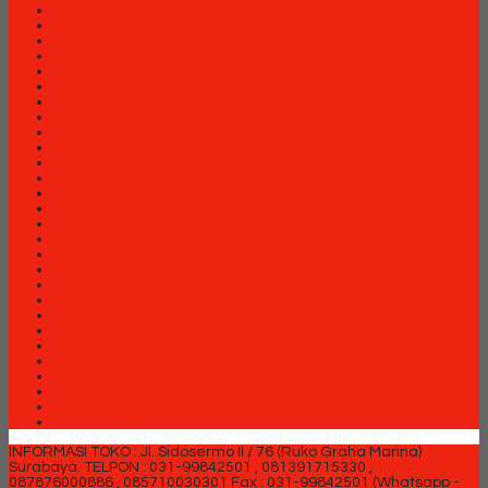
Lemari arsip Modera
Lemari Arsip VIP
Lemari Pakaian Expo
Lemari Pakaian Orbitrend
Locker Brother
Locker Elite
Meja Kantor Aditech
Meja Kantor Carrera
Meja Kantor Expo
Meja Kantor Indachi
Meja Kantor Modera
Meja Kantor Orbitrend
Meja Kantor Uno
Meja Kantor Vip
Meja Kantor Vip M Series
Meja Komputer Aditech
Meja Komputer Expo
Meja Komputer Modera
Meja Komputer Orbitrend
Meja Komputer Vip
Meja Rapat Aditech
Partisi Kantor Arkadia
Partisi Kantor Brother
Partisi Kantor Donati
Partisi Kantor Ichiko
Partisi Kantor Indachi
Partisi Kantor Modera
Partisi Kantor Uno
INFORMASI TOKO : Jl. Sidosermo II / 76 (Ruko Graha Marina)
Surabaya.
TELPON : 031-99842501 , 081391715330 ,
087876000886 , 085710030301 Fax : 031-99842501 (Whatsapp -