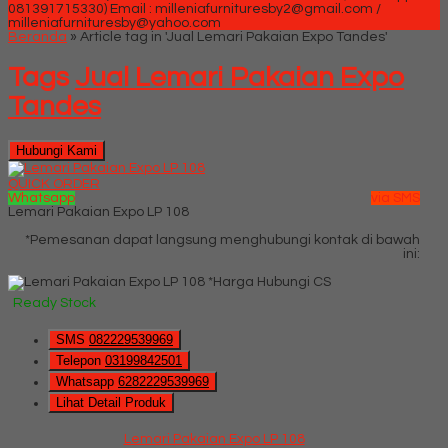
081391715330)
Email : milleniafurnituresby2@gmail.com /
milleniafurnituresby@yahoo.com
Beranda
»
Article tag in 'Jual Lemari Pakaian Expo Tandes'
Tags
Jual Lemari Pakaian Expo
Tandes
Hubungi Kami
QUICK ORDER
Whatsapp
via SMS
Lemari Pakaian Expo LP 108
*Pemesanan dapat langsung menghubungi kontak di bawah
ini:
*Harga Hubungi CS
Ready Stock
SMS
082229539969
Telepon
03199842501
Whatsapp
6282229539969
Lihat Detail Produk
Lemari Pakaian Expo LP 108