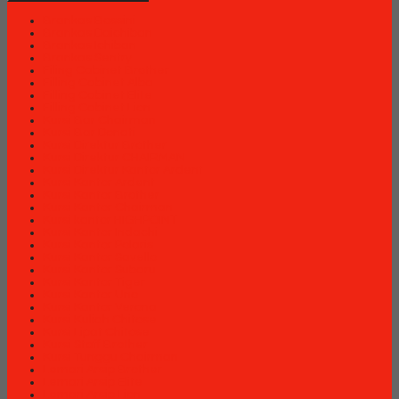
Brankas Bossini
Brankas Daichiban
Brankas Ichiban
Brankas Sentry
Filing Cabinet Brother
Filling Cabinet Alba
Filling Cabinet Elite
Filling Cabinet Lion
Kursi Bar Chairman
Kursi Bar Donati
Kursi Direktur Brother
Kursi Direktur CHAIRMAN
Kursi Direktur Kantor Ardent
Kursi Kantor Ardent
Kursi Kantor Brother
Kursi Kantor Chairman
Kursi kantor HIGHPOINT
Kursi Kantor Indachi
Kursi Kantor Polaris
Kursi Kantor Savello
Kursi Kantor Subaru
Kursi Kantor Tiger
Kursi Kantor Uno
Kursi Kantor Verona
Kursi Kuliah Chitose
Kursi Lipat Chitose
Kursi Staff Brother
Kursi Tunggu Chairman
Lemari Arsip Brother
Lemari Arsip Elite
Lemari Arsip Lion