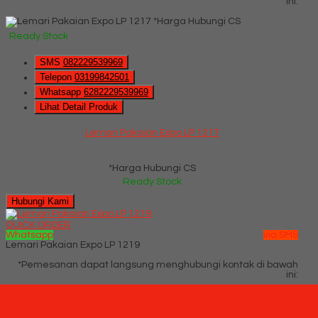
ini:
*Harga Hubungi CS
Ready Stock
SMS
082229539969
Telepon
03199842501
Whatsapp
6282229539969
Lihat Detail Produk
Lemari Pakaian Expo LP 1217
*Harga Hubungi CS
Ready Stock
Hubungi Kami
QUICK ORDER
Whatsapp
via SMS
Lemari Pakaian Expo LP 1219
*Pemesanan dapat langsung menghubungi kontak di bawah
ini:
*Harga Hubungi CS
Ready Stock