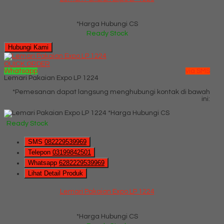
*Harga Hubungi CS
Ready Stock
Hubungi Kami
QUICK ORDER
Whatsapp
via SMS
Lemari Pakaian Expo LP 1224
*Pemesanan dapat langsung menghubungi kontak di bawah
ini:
*Harga Hubungi CS
Ready Stock
SMS
082229539969
Telepon
03199842501
Whatsapp
6282229539969
Lihat Detail Produk
Lemari Pakaian Expo LP 1224
*Harga Hubungi CS