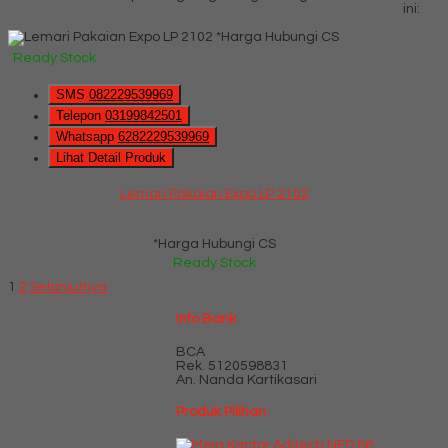
ini:
*Harga Hubungi CS
Ready Stock
SMS
082229539969
Telepon
03199842501
Whatsapp
6282229539969
Lihat Detail Produk
Lemari Pakaian Expo LP 2102
*Harga Hubungi CS
Ready Stock
1
2
Selanjutnya
Info Bank
BCA
Rek.
5120598831
An. Nanda Kartikasari
Produk Pilihan