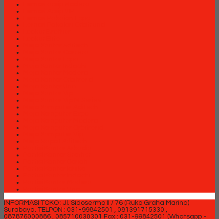
Lemari arsip Modera
Lemari Arsip VIP
Lemari Pakaian Expo
Lemari Pakaian Orbitrend
Locker Brother
Locker Elite
Meja Kantor Aditech
Meja Kantor Carrera
Meja Kantor Expo
Meja Kantor Indachi
Meja Kantor Modera
Meja Kantor Orbitrend
Meja Kantor Uno
Meja Kantor Vip
Meja Kantor Vip M Series
Meja Komputer Aditech
Meja Komputer Expo
Meja Komputer Modera
Meja Komputer Orbitrend
Meja Komputer Vip
Meja Rapat Aditech
Partisi Kantor Arkadia
Partisi Kantor Brother
Partisi Kantor Donati
Partisi Kantor Ichiko
Partisi Kantor Indachi
Partisi Kantor Modera
Partisi Kantor Uno
INFORMASI TOKO : Jl. Sidosermo II / 76 (Ruko Graha Marina)
Surabaya.
TELPON : 031-99842501 , 081391715330 ,
087876000886 , 085710030301 Fax : 031-99842501 (Whatsapp -