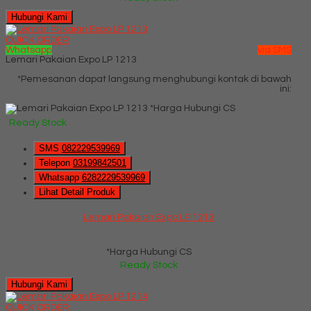
Hubungi Kami
QUICK ORDER
Whatsapp
via SMS
Lemari Pakaian Expo LP 1213
*Pemesanan dapat langsung menghubungi kontak di bawah
ini:
*Harga Hubungi CS
Ready Stock
SMS
082229539969
Telepon
03199842501
Whatsapp
6282229539969
Lihat Detail Produk
Lemari Pakaian Expo LP 1213
*Harga Hubungi CS
Ready Stock
Hubungi Kami
QUICK ORDER