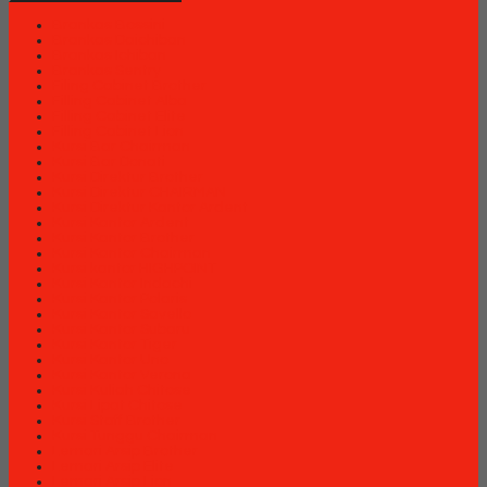
Brankas Bossini
Brankas Daichiban
Brankas Ichiban
Brankas Sentry
Filing Cabinet Brother
Filling Cabinet Alba
Filling Cabinet Elite
Filling Cabinet Lion
Kursi Bar Chairman
Kursi Bar Donati
Kursi Direktur Brother
Kursi Direktur CHAIRMAN
Kursi Direktur Kantor Ardent
Kursi Kantor Ardent
Kursi Kantor Brother
Kursi Kantor Chairman
Kursi kantor HIGHPOINT
Kursi Kantor Indachi
Kursi Kantor Polaris
Kursi Kantor Savello
Kursi Kantor Subaru
Kursi Kantor Tiger
Kursi Kantor Uno
Kursi Kantor Verona
Kursi Kuliah Chitose
Kursi Lipat Chitose
Kursi Staff Brother
Kursi Tunggu Chairman
Lemari Arsip Brother
Lemari Arsip Elite
Lemari Arsip Lion