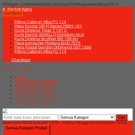
POWgW_CidIRh4HWyBRJVVZyqc0CP9mpkA8eE65rpyX0" />
q
Kontak Kami
Hot Item!
Filling Cabinet Alba FC 114
Meja Kantor VIP M Series MRM-101
Kursi Direktur Tiger T 147 C
Kursi Kantor SAVELLO Kingdom HCA
Kursi Direktur Brother BR 106 AH
Meja komputer Modera BOD 7575
Meja Rapat bundar Orbitrend OST 1200
Filling Cabinet Alba FC 113
Checkout
MENU NAVIGASI
Home
Partisi Kantor Arkadia
Partisi Kantor Brother
Partisi Kantor Ichiko
Partisi Kantor Indachi
Partisi Kantor Modera
Partisi Kantor Uno
Cari
Buka jam 08.00 s/d jam 16.50 , Sabtu, Minggu & Hari Besar Tutup
Semua Kategori Produk