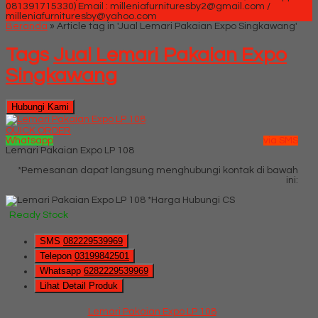
081391715330)
Email : milleniafurnituresby2@gmail.com /
milleniafurnituresby@yahoo.com
Beranda
»
Article tag in 'Jual Lemari Pakaian Expo Singkawang'
Tags
Jual Lemari Pakaian Expo
Singkawang
Hubungi Kami
QUICK ORDER
Whatsapp
via SMS
Lemari Pakaian Expo LP 108
*Pemesanan dapat langsung menghubungi kontak di bawah
ini:
*Harga Hubungi CS
Ready Stock
SMS
082229539969
Telepon
03199842501
Whatsapp
6282229539969
Lihat Detail Produk
Lemari Pakaian Expo LP 108