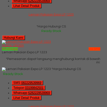
Whatsapp
6282229539969
Lihat Detail Produk
Lemari Pakaian Expo LP 1220
*Harga Hubungi CS
Ready Stock
Hubungi Kami
QUICK ORDER
Whatsapp
via SMS
Lemari Pakaian Expo LP 1223
*Pemesanan dapat langsung menghubungi kontak di bawah
ini:
*Harga Hubungi CS
Ready Stock
SMS
082229539969
Telepon
03199842501
Whatsapp
6282229539969
Lihat Detail Produk
Lemari Pakaian Expo LP 1223