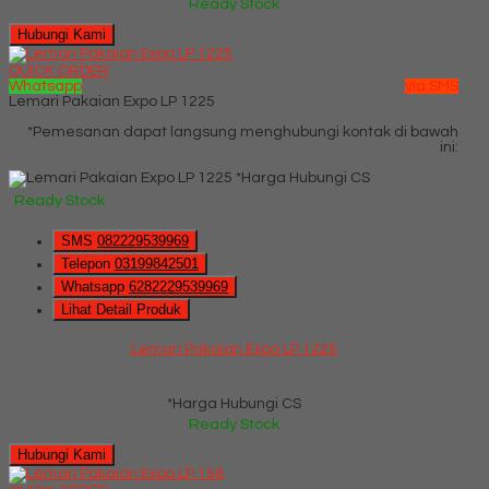
Ready Stock
Hubungi Kami
QUICK ORDER
Whatsapp
via SMS
Lemari Pakaian Expo LP 1225
*Pemesanan dapat langsung menghubungi kontak di bawah
ini:
*Harga Hubungi CS
Ready Stock
SMS
082229539969
Telepon
03199842501
Whatsapp
6282229539969
Lihat Detail Produk
Lemari Pakaian Expo LP 1225
*Harga Hubungi CS
Ready Stock
Hubungi Kami