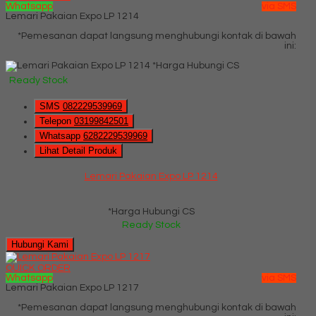
Whatsapp
via SMS
Lemari Pakaian Expo LP 1214
*Pemesanan dapat langsung menghubungi kontak di bawah
ini:
*Harga Hubungi CS
Ready Stock
SMS
082229539969
Telepon
03199842501
Whatsapp
6282229539969
Lihat Detail Produk
Lemari Pakaian Expo LP 1214
*Harga Hubungi CS
Ready Stock
Hubungi Kami
QUICK ORDER
Whatsapp
via SMS
Lemari Pakaian Expo LP 1217
*Pemesanan dapat langsung menghubungi kontak di bawah