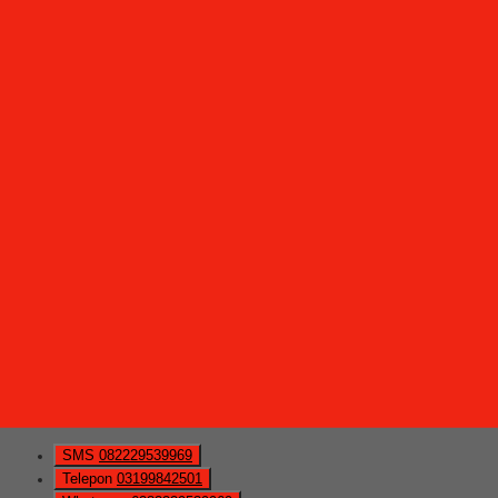
SMS
082229539969
Telepon
03199842501
Whatsapp
6282229539969
Lihat Detail Produk
Lemari Pakaian Expo LP 1219
*Harga Hubungi CS
Ready Stock
Hubungi Kami
QUICK ORDER
Whatsapp
via SMS
Lemari Pakaian Expo LP 1220
*Pemesanan dapat langsung menghubungi kontak di bawah
ini:
*Harga Hubungi CS
Ready Stock
SMS
082229539969
Telepon
03199842501