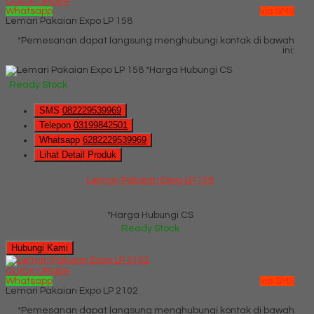
QUICK ORDER
Whatsapp
via SMS
Lemari Pakaian Expo LP 158
*Pemesanan dapat langsung menghubungi kontak di bawah
ini:
*Harga Hubungi CS
Ready Stock
SMS
082229539969
Telepon
03199842501
Whatsapp
6282229539969
Lihat Detail Produk
Lemari Pakaian Expo LP 158
*Harga Hubungi CS
Ready Stock
Hubungi Kami
QUICK ORDER
Whatsapp
via SMS
Lemari Pakaian Expo LP 2102
*Pemesanan dapat langsung menghubungi kontak di bawah